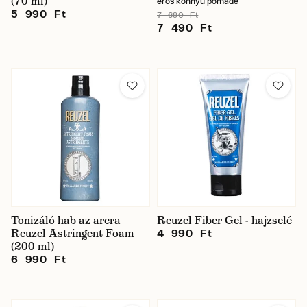
(70 ml)
erős könnyű pomádé
5 990 Ft
7 690 Ft
7 490 Ft
Tonizáló hab az arcra
Reuzel Fiber Gel - hajzselé
Reuzel Astringent Foam
4 990 Ft
(200 ml)
6 990 Ft