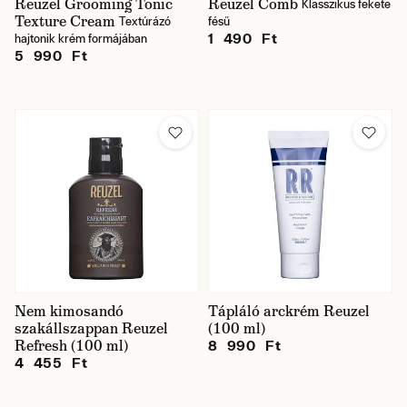
Reuzel Grooming Tonic
Reuzel Comb
Klasszikus fekete
Texture Cream
Textúrázó
fésű
1 490 Ft
hajtonik krém formájában
5 990 Ft
Nem kimosandó
Tápláló arckrém Reuzel
szakállszappan Reuzel
(100 ml)
Refresh (100 ml)
8 990 Ft
4 455 Ft