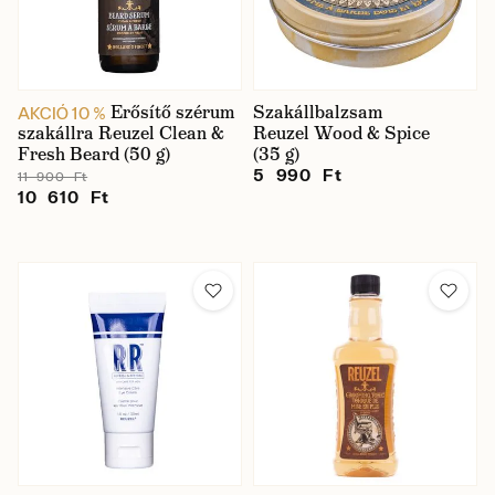
Erősítő szérum
Szakállbalzsam
AKCIÓ 10 %
szakállra Reuzel Clean &
Reuzel Wood & Spice
Fresh Beard (50 g)
(35 g)
5 990 Ft
11 900 Ft
10 610 Ft