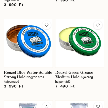
7 990 Ft
hajpomádé
3 990 Ft
Reuzel Blue Water Soluble
Reuzel Green Grease
Strong Hold
Medium Hold
Nagyon erős
A jó öreg
hajpomádé
hajpomádé
3 990 Ft
7 490 Ft