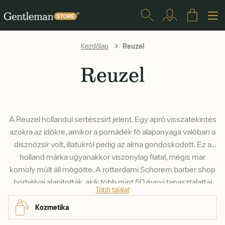
Reuzel
Kezdőlap
Reuzel
A Reuzel hollandul sertészsírt jelent. Egy apró visszatekintés
azokra az időkre, amikor a pomádék fő alapanyaga valóban a
disznózsír volt, illatukról pedig az alma gondoskodott. Ez a
holland márka ugyanakkor viszonylag fiatal, mégis már
komoly múlt áll mögötte. A rotterdami Schorem barber shop
borbélyai alapították, akik több mint 50 évnyi tapasztalattal
Több találat
rendelkeznek.
Kozmetika