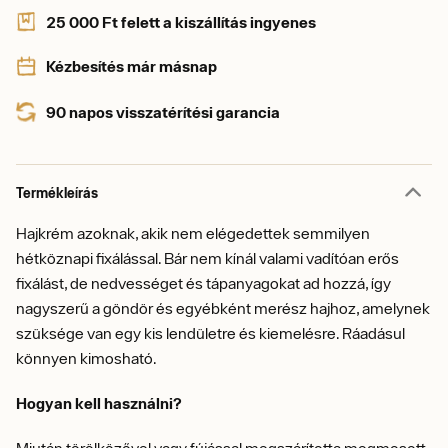
25 000 Ft felett a kiszállítás ingyenes
Kézbesítés már másnap
90 napos visszatérítési garancia
Termékleírás
Hajkrém azoknak, akik nem elégedettek semmilyen
hétköznapi fixálással. Bár nem kínál valami vadítóan erős
fixálást, de nedvességet és tápanyagokat ad hozzá, így
nagyszerű a göndör és egyébként merész hajhoz, amelynek
szüksége van egy kis lendületre és kiemelésre. Ráadásul
könnyen kimosható.
Hogyan kell használni?
Miután törölközővel vagy fújással megszárította megmosott