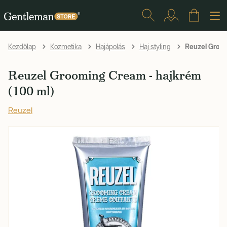
Reuzel Groom
Kezdőlap
Kozmetika
Hajápolás
Haj styling
Reuzel Grooming Cream - hajkrém
(100 ml)
Reuzel