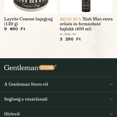
Layrite Cement hajagyag
Nish Man extra
AKCIÓ 30 %
(120 g)
erősés és formázható
hajlakk (400 ml)
9 490 Ft
4 790 Ft
3 290 Ft
A Gentleman Store-ról
Elismeréseink
Segítség a vásárlásnál
Rólunk
Gyakran ismételt kérdések
Journal
Hírlevél