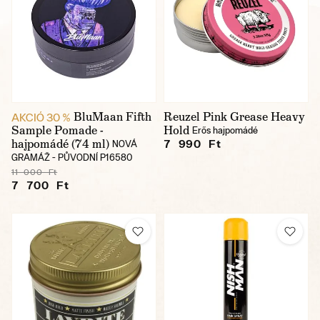
BluMaan Fifth
Reuzel Pink Grease Heavy
AKCIÓ 30 %
Sample Pomade -
Hold
Erős hajpomádé
hajpomádé (74 ml)
7 990 Ft
NOVÁ
GRAMÁŽ - PŮVODNÍ P16580
11 000 Ft
7 700 Ft