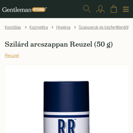
Kezdőlap
Kozmetika
Higiénia
Szappanok és kézfertítlenítők
Szilárd arcszappan Reuzel (50 g)
Reuzel