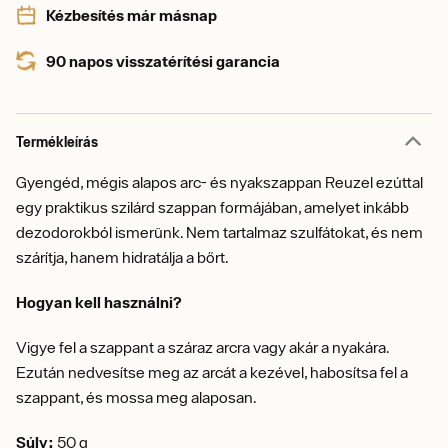
Kézbesítés már másnap
90 napos visszatérítési garancia
Termékleírás
Gyengéd, mégis alapos arc- és nyakszappan Reuzel ezúttal
egy praktikus szilárd szappan formájában, amelyet inkább
dezodorokból ismerünk. Nem tartalmaz szulfátokat, és nem
szárítja, hanem hidratálja a bőrt.
Hogyan kell használni?
Vigye fel a szappant a száraz arcra vagy akár a nyakára.
Ezután nedvesítse meg az arcát a kezével, habosítsa fel a
szappant, és mossa meg alaposan.
Súly:
50 g