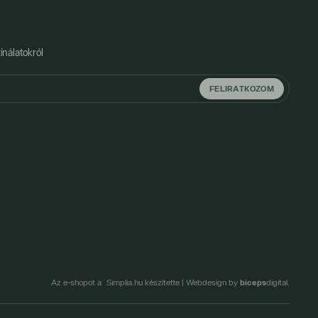
ínálatokról
FELIRATKOZOM
biceps
Az e-shopot a Simplia.hu készítette
|
Webdesign by
digital.