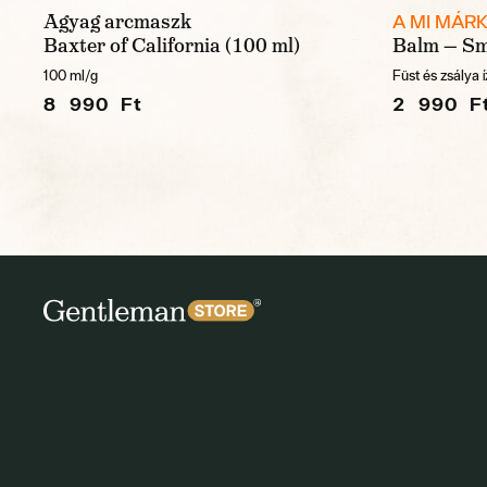
Agyag arcmaszk
A MI MÁR
Baxter of California (100 ml)
Balm — Sm
100 ml/g
Füst és zsálya 
8 990 Ft
2 990 F