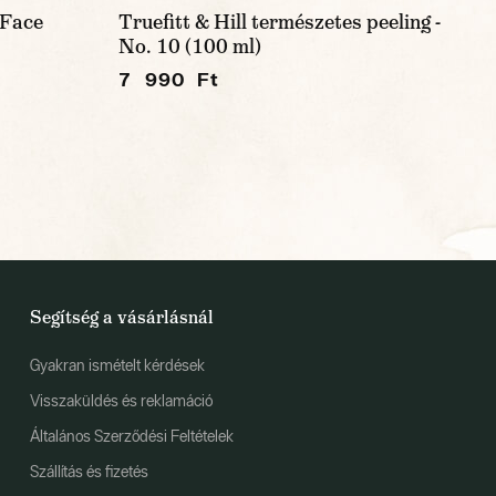
 Face
Truefitt & Hill természetes peeling -
No. 10 (100 ml)
7 990 Ft
Segítség a vásárlásnál
Gyakran ismételt kérdések
Visszaküldés és reklamáció
Általános Szerződési Feltételek
Szállítás és fizetés