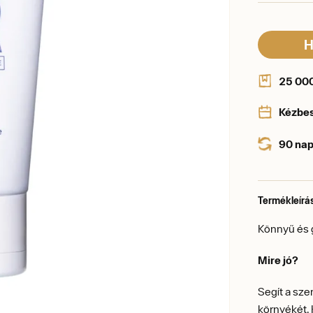
H
25 000 
Kézbe
90 nap
Termékleírá
Könnyű és 
Mire jó?
Segít a sze
környékét. 