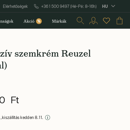
HU
Elérhetőségek
+36 1 500 9497 (Hé–Pé: 8–16h)
nságok
Akció
%
Márkák
nzív szemkrém Reuzel
l)
0 Ft
 kiszállítás kedden 8. 11.