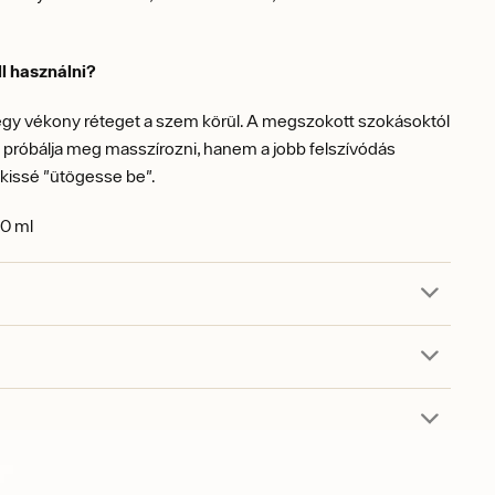
l használni?
egy vékony réteget a szem körül. A megszokott szokásoktól
 próbálja meg masszírozni, hanem a jobb felszívódás
kissé "ütögesse be".
0 ml