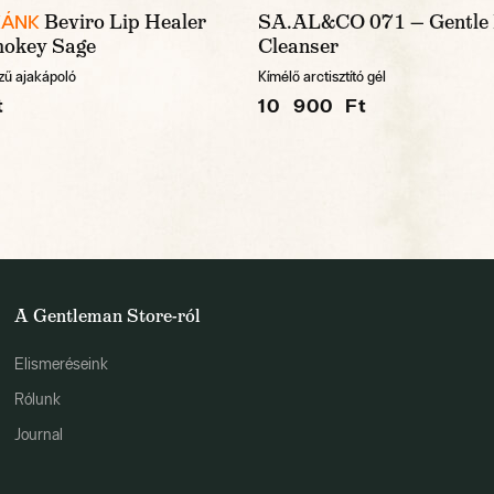
Beviro Lip Healer
SA.AL&CO 071 — Gentle
KÁNK
okey Sage
Cleanser
ízű ajakápoló
Kímélő arctisztító gél
t
10 900 Ft
A Gentleman Store-ról
Elismeréseink
Rólunk
Journal