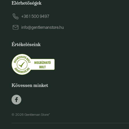
Elérhetőségek
+36 1 500 9497
info@gentlemanstore.hu
Értékeléseink
Kövessen minket
© 2026 Gentleman Store"