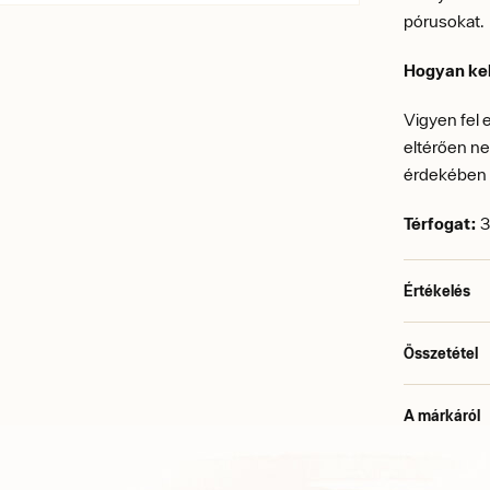
pórusokat.
Hogyan kel
Vigyen fel 
eltérően ne
érdekében 
Térfogat:
3
Értékelés
Összetétel
A márkáról