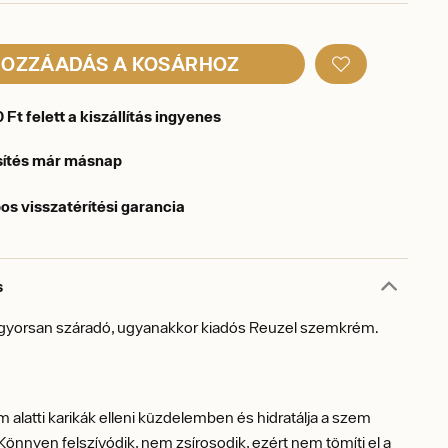
OZZÁADÁS A KOSÁRHOZ
Ft felett a kiszállítás ingyenes
sítés már másnap
os visszatérítési garancia
s
gyorsan száradó, ugyanakkor kiadós Reuzel szemkrém.
m alatti karikák elleni küzdelemben és hidratálja a szem
Könnyen felszívódik, nem zsírosodik, ezért nem tömíti el a