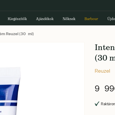
Kiegészítők
Ajándékok
Nőknek
Barbour
Újdo
ém Reuzel (30 ml)
Inte
(30 m
Reuzel
9 99
Raktáron,