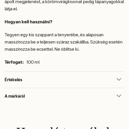
ápolt megjelenést, a körömvirágkivonat pedig tápanyagokkal
látja el.
Hogyan kell használni?
Tegyen egy kis szappant a tenyerébe, és alaposan
masszírozza be a teljesen száraz szakállba. Szükség esetén
masszírozza be ecsettel. Ne öblítse ki.
Térfogat:
100 ml
Értékelés
A márkáról