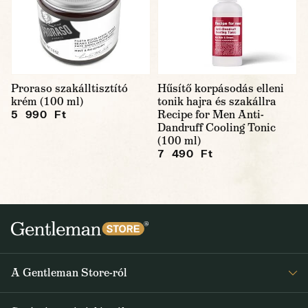
Proraso szakálltisztító
Hűsítő korpásodás elleni
krém (100 ml)
tonik hajra és szakállra
Recipe for Men Anti-
5 990 Ft
Dandruff Cooling Tonic
(100 ml)
7 490 Ft
A Gentleman Store-ról
Elismeréseink