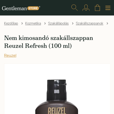
Ne
Kezdőlap
Kozmetika
Szakállápolás
Szakállszappanok
Nem kimosandó szakállszappan
Reuzel Refresh (100 ml)
Reuzel