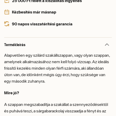
25 000 Ft felett a kiszállítás ingyenes
Kézbesítés már másnap
90 napos visszatérítési garancia
Termékleírás
Alapvetően egy szilárd szakállszappan, vagy olyan szappan,
amelynek alkalmazásához nem kell folyó vízcsap. Az ideális
frissítő kezelés minden olyan férfi számára, aki állandóan
úton van, de időnként mégis úgy érzi, hogy szüksége van
egy második zuhanyra.
Mire jó?
A szappan megszabadítja a szakállat a szennyeződésektől
és puhává teszi, a sárgabarackolaj visszaadja a fényt és az