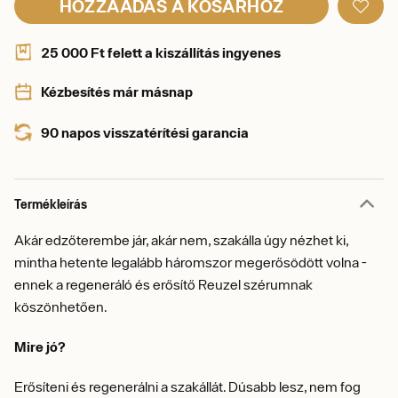
HOZZÁADÁS A KOSÁRHOZ
25 000 Ft felett a kiszállítás ingyenes
Kézbesítés már másnap
90 napos visszatérítési garancia
Termékleírás
Akár edzőterembe jár, akár nem, szakálla úgy nézhet ki,
mintha hetente legalább háromszor megerősödött volna -
ennek a regeneráló és erősítő Reuzel szérumnak
köszönhetően.
Mire jó?
Erősíteni és regenerálni a szakállát. Dúsabb lesz, nem fog