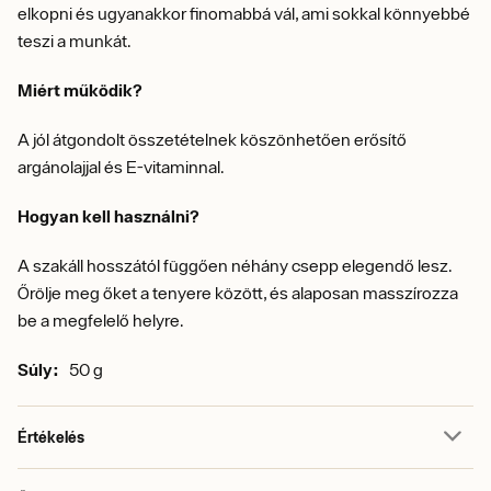
elkopni és ugyanakkor finomabbá vál, ami sokkal könnyebbé
teszi a munkát.
Miért működik?
A jól átgondolt összetételnek köszönhetően erősítő
argánolajjal és E-vitaminnal.
Hogyan kell használni?
A szakáll hosszától függően néhány csepp elegendő lesz.
Őrölje meg őket a tenyere között, és alaposan masszírozza
be a megfelelő helyre.
Súly:
50 g
Értékelés