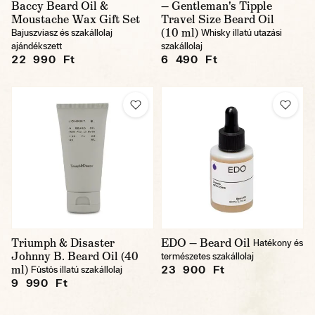
Baccy Beard Oil &
— Gentleman's Tipple
Moustache Wax Gift Set
Travel Size Beard Oil
(10 ml)
Bajuszviasz és szakállolaj
Whisky illatú utazási
ajándékszett
szakállolaj
22 990 Ft
6 490 Ft
Triumph & Disaster
EDO — Beard Oil
Hatékony és
Johnny B. Beard Oil (40
természetes szakállolaj
ml)
23 900 Ft
Füstös illatú szakállolaj
9 990 Ft