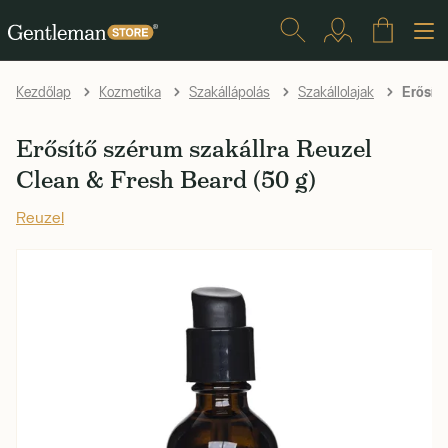
Erősítő
Kezdőlap
Kozmetika
Szakállápolás
Szakállolajak
Erősítő szérum szakállra Reuzel
Clean & Fresh Beard (50 g)
Reuzel