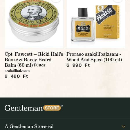
Cpt. Fawcett — Ricki Hall's
Proraso szakállbalzsam -
Booze & Baccy Beard
Wood And Spice (100 ml)
Balm (60 ml)
6 990 Ft
Füstös
szakállbalzsam
9 490 Ft
A Gentleman Store-ról