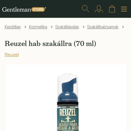
Re
Kezdőlap
Kozmetika
Szakállápolás
Szakállbalzsamok
Reuzel hab szakállra (70 ml)
Reuzel