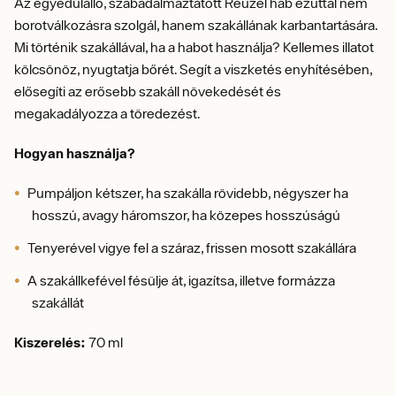
Az egyedülálló, szabadalmaztatott Reuzel hab ezúttal nem
borotválkozásra szolgál, hanem szakállának karbantartására.
Mi történik szakállával, ha a habot használja?
Kellemes illatot
kölcsönöz, nyugtatja bőrét.
Segít a viszketés enyhítésében,
elősegíti az erősebb szakáll növekedését és
megakadályozza a töredezést.
Hogyan használja?
Pumpáljon kétszer, ha szakálla rövidebb, négyszer ha
hosszú, avagy háromszor, ha közepes hosszúságú
Tenyerével vigye fel a száraz, frissen mosott szakállára
A szakállkefével fésülje át, igazítsa, illetve formázza
szakállát
Kiszerelés:
70 ml