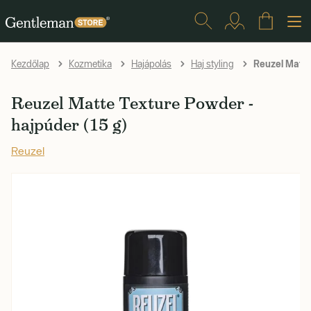
Reuzel Matte 
Kezdőlap
Kozmetika
Hajápolás
Haj styling
Reuzel Matte Texture Powder -
hajpúder (15 g)
Reuzel