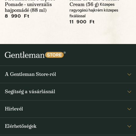
Pomade - univerzális
Cream (56 g)
Közepes
hajpomádé (88 ml)
ragyogású hajkrém közepes
8 990 Ft
fixálással
11 900 Ft
A Gentleman Store-ról
Elismeréseink
Segítség a vásárlásnál
Rólunk
Gyakran ismételt kérdések
Journal
Hírlevél
Visszaküldés és reklamáció
Kapjon heti 1x értesítést a Gentleman Store új termékeiről és
Általános Szerződési Feltételek
Elérhetőségek
a speciális kínálatokról
Szállítás és fizetés