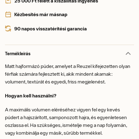
25 000 Ft felett a kiszállítás ingyenes
Kézbesítés már másnap
90 napos visszatérítési garancia
Termékleírás
Matt hajformázó púder, amelyet a Reuzel kifejezetten olyan
férfiak számára fejlesztett ki, akik mindent akarnak:
volument, textúrát és egyedi, friss megjelenést.
Hogyan kell használni?
A maximális volumen eléréséhez vigyen fel egy kevés
púdert a hajszárított, samponozott hajra, és egyenletesen
oszlassa el. Ha szükséges, ismételje meg a nap folyamán,
vagy kombinálja egy másik, sűrűbb termékkel.