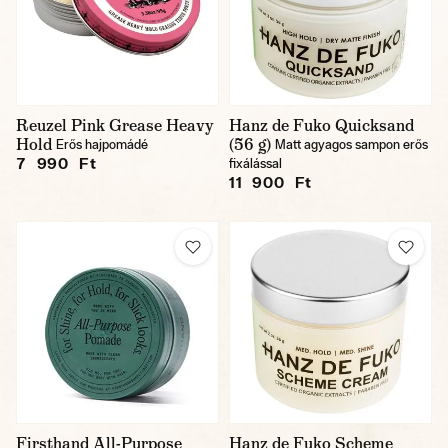
Reuzel Pink Grease Heavy
Hanz de Fuko Quicksand
Hold
(56 g)
Erős hajpomádé
Matt agyagos sampon erős
7 990 Ft
fixálással
11 900 Ft
Firsthand All-Purpose
Hanz de Fuko Scheme