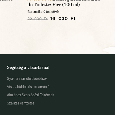
de Toilette: Fire (100 ml)
Borsos illatú toalettvíz
16 030 Ft
22 900 Ft
Segítség a vásárlásnál
Gyakran ismételt kérdések
Visszaküldés és reklamáció
Általános Szerződési Feltételek
Szállítás és fizetés