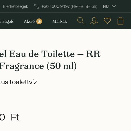
HU
Elérhetőségek
+36 1 500 9497 (Hé–Pé: 8–16h)
nságok
Akció
%
Márkák
l Eau de Toilette — RR
Fragrance (50 ml)
us toalettvíz
0 Ft