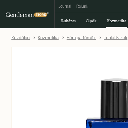
Journal
Rólunk
Ruházat
Cipők
Kozmetika
Kezdőlap
Kozmetika
Férfi parfümök
Toalettvizek