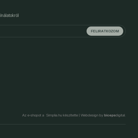
ínálatokról
FELIRATKOZOM
biceps
Az e-shopot a Simplia.hu készítette
|
Webdesign by
digital.