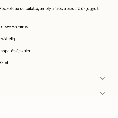
euzel eau de toilette, amely a fa és a citrusfélék jegyeit
:
fűszeres citrus
től télig
appal és éjszaka
0 ml