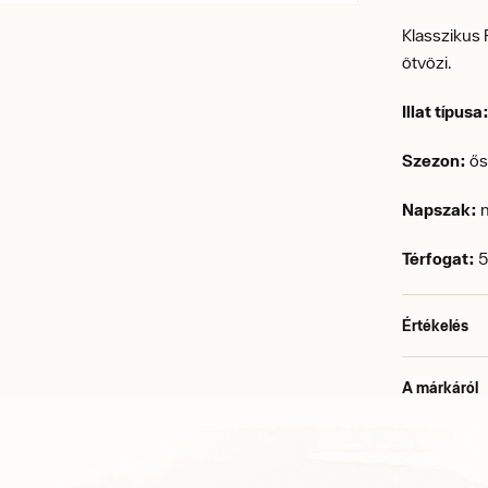
Klasszikus R
ötvözi.
Illat típusa
Szezon:
ősz
Napszak:
n
Térfogat:
5
Értékelés
A márkáról