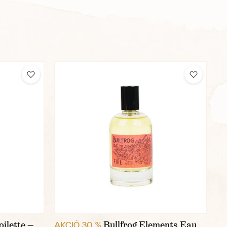
ilette —
Bullfrog Elements Eau
AKCIÓ 30 %