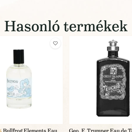
Hasonló termékek
Bullfrog Elements Eau
Geo. F. Trumper Eau de To
%