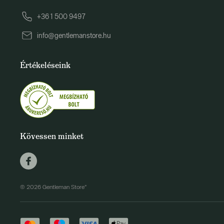
+36 1 500 9497
info@gentlemanstore.hu
Értékeléseink
Kövessen minket
© 2026 Gentleman Store"