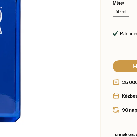
Méret
50 ml
Raktáron,
H
25 000 
Kézbe
90 nap
Termékleírá