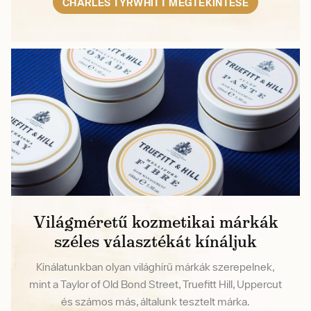
CHARLES TYRWHITT MEGTEKINTÉSE
Világméretű kozmetikai márkák
széles választékát kínáljuk
Kínálatunkban olyan világhírű márkák szerepelnek,
mint a Taylor of Old Bond Street, Truefitt Hill, Uppercut
és számos más, általunk tesztelt márka.