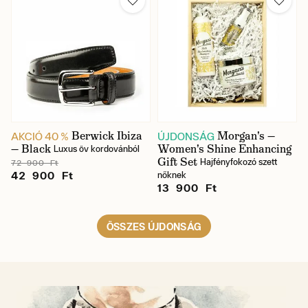
Berwick Ibiza
Morgan's —
AKCIÓ 40 %
ÚJDONSÁG
— Black
Women's Shine Enhancing
Luxus öv kordovánból
Gift Set
Hajfényfokozó szett
72 900 Ft
42 900 Ft
nőknek
13 900 Ft
ÖSSZES ÚJDONSÁG