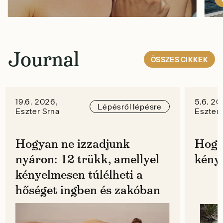
Journal
ÖSSZES
CIKKEK
19.6. 2026,
5.6. 20
Lépésről lépésre
Eszter Srna
Eszter 
Hogyan ne izzadjunk
Hogy
nyáron: 12 trükk, amellyel
kénye
kényelmesen túlélheti a
hőséget ingben és zakóban