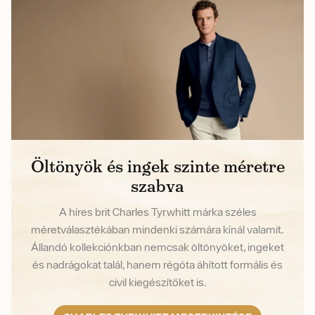
Öltönyök és ingek szinte méretre
szabva
A híres brit Charles Tyrwhitt márka széles
méretválasztékában mindenki számára kínál valamit.
Állandó kollekciónkban nemcsak öltönyöket, ingeket
és nadrágokat talál, hanem régóta áhított formális és
civil kiegészítőket is.