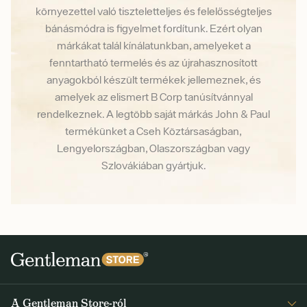
környezettel való tiszteletteljes és felelősségteljes
bánásmódra is figyelmet fordítunk. Ezért olyan
márkákat talál kínálatunkban, amelyeket a
fenntartható termelés és az újrahasznosított
anyagokból készült termékek jellemeznek, és
amelyek az elismert B Corp tanúsítvánnyal
rendelkeznek. A legtöbb saját márkás John & Paul
termékünket a Cseh Köztársaságban,
Lengyelországban, Olaszországban vagy
Szlovákiában gyártjuk.
A Gentleman Store-ról