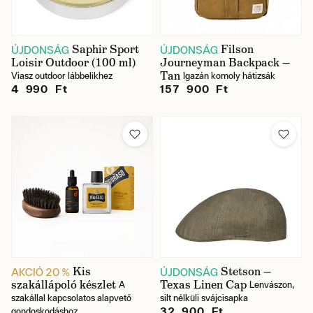
Saphir Sport
Filson
ÚJDONSÁG
ÚJDONSÁG
Loisir Outdoor (100 ml)
Journeyman Backpack —
Tan
Viasz outdoor lábbelikhez
Igazán komoly hátizsák
4 990 Ft
157 900 Ft
Kis
Stetson —
AKCIÓ 20 %
ÚJDONSÁG
szakállápoló készlet
Texas Linen Cap
A
Lenvászon,
szakállal kapcsolatos alapvető
silt nélküli svájcisapka
32 900 Ft
gondoskodáshoz