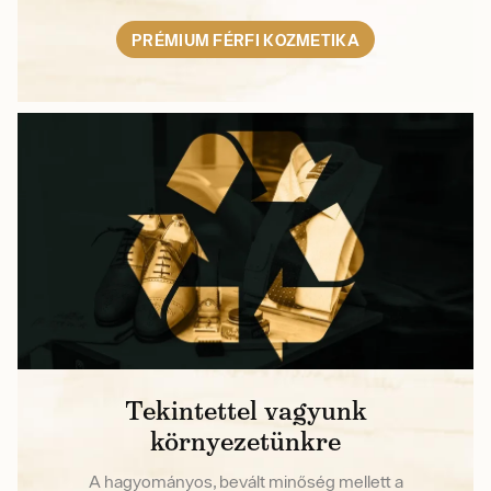
PRÉMIUM FÉRFI KOZMETIKA
Tekintettel vagyunk
környezetünkre
A hagyományos, bevált minőség mellett a