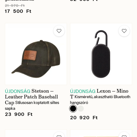
21 970 Ft
17 500 Ft
Stetson —
Lexon — Mino
ÚJDONSÁG
ÚJDONSÁG
Leather Patch Baseball
T
Kisméretű, akasztható Bluetooth
Cap
Stílusosan koptatott siltes
hangszóró
sapka
23 900 Ft
20 920 Ft