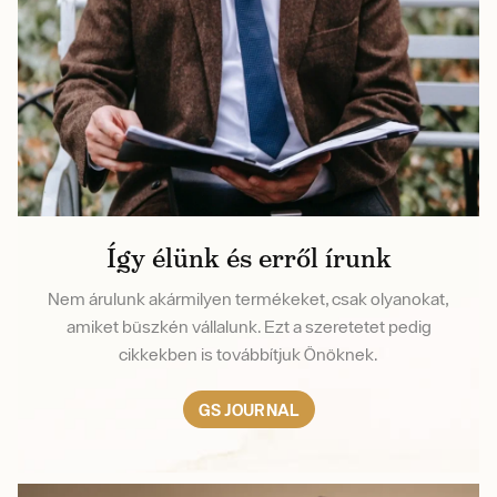
Így élünk és erről írunk
Nem árulunk akármilyen termékeket, csak olyanokat,
amiket büszkén vállalunk. Ezt a szeretetet pedig
cikkekben is továbbítjuk Önöknek.
GS JOURNAL