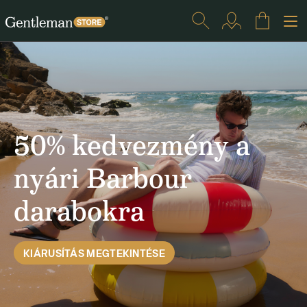
50% kedvezmény a
nyári Barbour
darabokra
KIÁRUSÍTÁS MEGTEKINTÉSE