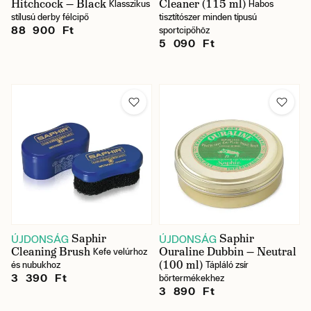
Hitchcock — Black
Cleaner (115 ml)
Klasszikus
Habos
stílusú derby félcipő
tisztítószer minden típusú
88 900 Ft
sportcipőhöz
5 090 Ft
Saphir
Saphir
ÚJDONSÁG
ÚJDONSÁG
Cleaning Brush
Ouraline Dubbin — Neutral
Kefe velúrhoz
(100 ml)
és nubukhoz
Tápláló zsír
3 390 Ft
bőrtermékekhez
3 890 Ft