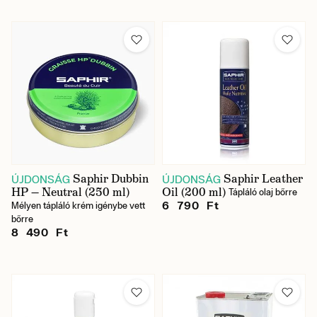
Saphir Dubbin
Saphir Leather
ÚJDONSÁG
ÚJDONSÁG
HP — Neutral (250 ml)
Oil (200 ml)
Tápláló olaj bőrre
6 790 Ft
Mélyen tápláló krém igénybe vett
bőrre
8 490 Ft