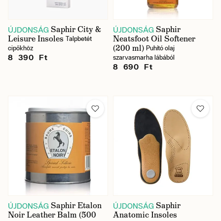
Saphir City &
Saphir
ÚJDONSÁG
ÚJDONSÁG
Leisure Insoles
Neatsfoot Oil Softener
Talpbetét
(200 ml)
cipőkhöz
Puhító olaj
8 390 Ft
szarvasmarha lábából
8 690 Ft
Saphir Etalon
Saphir
ÚJDONSÁG
ÚJDONSÁG
Noir Leather Balm (500
Anatomic Insoles