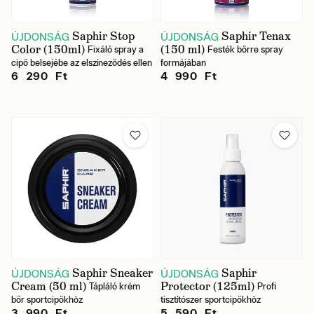
Saphir Stop
Saphir Tenax
ÚJDONSÁG
ÚJDONSÁG
Color (150ml)
(150 ml)
Fixáló spray a
Festék bőrre spray
cipő belsejébe az elszíneződés ellen
formájában
6 290 Ft
4 990 Ft
Saphir Sneaker
Saphir
ÚJDONSÁG
ÚJDONSÁG
Cream (50 ml)
Protector (125ml)
Tápláló krém
Profi
bőr sportcipőkhöz
tisztítószer sportcipőkhöz
3 990 Ft
5 590 Ft