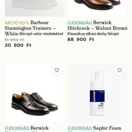
Barbour
Berwick
AKCIÓ 50 %
ÚJDONSÁG
Stannington Trainers —
Hitchcock — Walnut Brown
White
Bőrcipő velúr részletekkel
Klasszikus stílusú derby félcipő
88 900 Ft
61 900 Ft
30 900 Ft
Berwick
Saphir Foam
ÚJDONSÁG
ÚJDONSÁG