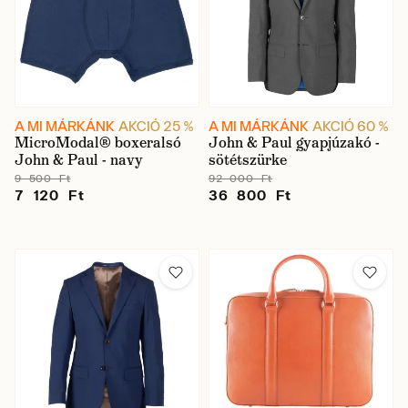
A MI MÁRKÁNK
AKCIÓ 25 %
A MI MÁRKÁNK
AKCIÓ 60 %
MicroModal® boxeralsó
John & Paul gyapjúzakó -
John & Paul - navy
sötétszürke
9 500 Ft
92 000 Ft
7 120 Ft
36 800 Ft