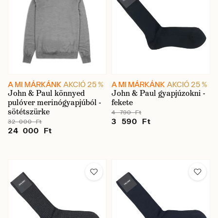
A MI MÁRKÁNK
AKCIÓ 25 %
A MI MÁRKÁNK
AKCIÓ 25 %
John & Paul könnyed
John & Paul gyapjúzokni -
pulóver merinógyapjúból -
fekete
sötétszürke
4 790 Ft
3 590 Ft
32 000 Ft
24 000 Ft