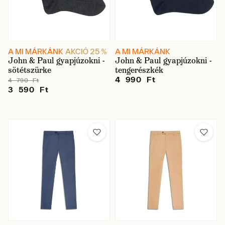
A MI MÁRKÁNK
AKCIÓ 25 %
A MI MÁRKÁNK
John & Paul gyapjúzokni -
John & Paul gyapjúzokni -
sötétszürke
tengerészkék
4 990 Ft
4 790 Ft
3 590 Ft