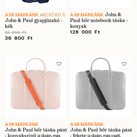
John &
A MI MÁRKÁNK
AKCIÓ 60 %
A MI MÁRKÁNK
John & Paul gyapjúzakó -
Paul bőr notebook táska -
kék
konyak
128 000 Ft
92 000 Ft
36 800 Ft
A MI MÁRKÁNK
A MI MÁRKÁNK
John & Paul bőr táska pánt
John & Paul bőr táska pánt
- konyakszínű
- fekete
új dizájn, más
új dizájn, más csatt,