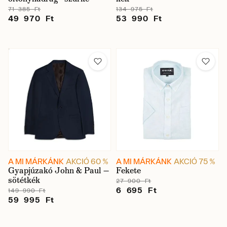
71 385 Ft
134 975 Ft
49 970 Ft
53 990 Ft
A MI MÁRKÁNK
AKCIÓ 60 %
A MI MÁRKÁNK
AKCIÓ 75 %
Gyapjúzakó John & Paul —
Fekete
sötétkék
27 900 Ft
6 695 Ft
149 990 Ft
59 995 Ft