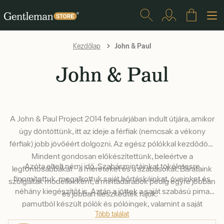
John & Paul
Kezdőlap
John & Paul
A John & Paul Project 2014 februárjában indult útjára, amikor
úgy döntöttünk, itt az ideje a férfiak (nemcsak a vékony
férfiak) jobb jövőéért dolgozni. Az egész pólókkal kezdődött.
Mindent gondosan előkészítettünk, beleértve a
Azóta eltelt némi idő. Szabásmintáinkat tökéletesre
legfontosabbakat - a méreteket és a szabásokat. Barátaink
finomítottuk, megalkottuk saját bőrtáskáinkat, öveinket és
szolgáltak modellekként, a mintadarabok pedig egyre jobban
néhány kiegészítőt is. Aztán a jöttek a saját szabású pima
és jobban illeszkedtek rájuk.
pamutból készült pólók és pólóingek, valamint a saját
Több találat
formális cipőcsaládunk. Legutolsó újításaink a könnyű