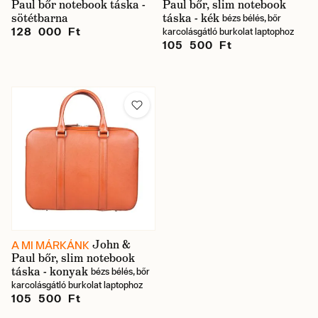
Paul bőr notebook táska -
Paul bőr, slim notebook
sötétbarna
táska - kék
bézs bélés, bőr
128 000 Ft
karcolásgátló burkolat laptophoz
105 500 Ft
John &
A MI MÁRKÁNK
Paul bőr, slim notebook
táska - konyak
bézs bélés, bőr
karcolásgátló burkolat laptophoz
105 500 Ft