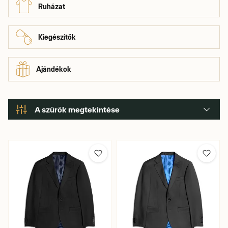
pulóverek, amelyekhez nemrég csatlakoztak a várva várt
Ruházat
chinók. Hogyan tovább? Meglátjuk, mit tartogat számunkra a
sors.
Kiegészítők
Ajándékok
A szűrők megtekintése
Szín