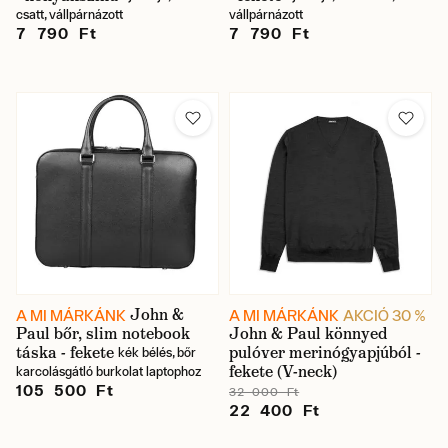
csatt, vállpárnázott
vállpárnázott
7 790 Ft
7 790 Ft
John &
A MI MÁRKÁNK
A MI MÁRKÁNK
AKCIÓ 30 %
Paul bőr, slim notebook
John & Paul könnyed
táska - fekete
pulóver merinógyapjúból -
kék bélés, bőr
fekete (V-neck)
karcolásgátló burkolat laptophoz
105 500 Ft
32 000 Ft
22 400 Ft