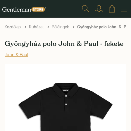
Gyöngyház polo John & Paul
Kezdőlap
Ruházat
Pólóingek
Gyöngyház polo John & Paul - fekete
John & Paul