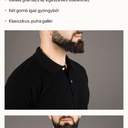
Két gomb igaz gyöngyből
Klasszikus, puha gallér