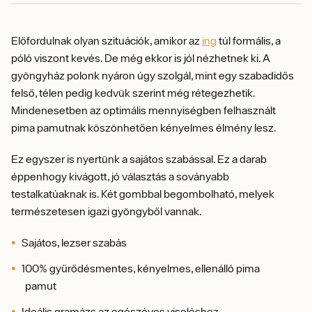
Előfordulnak olyan szituációk, amikor az
ing
túl formális, a
póló viszont kevés. De még ekkor is jól nézhetnek ki. A
gyöngyház polonk nyáron úgy szolgál, mint egy szabadidős
felső, télen pedig kedvük szerint még rétegezhetik.
Mindenesetben az optimális mennyiségben felhasznált
pima pamutnak köszönhetően kényelmes élmény lesz.
Ez egyszer is nyertünk a sajátos szabással. Ez a darab
éppenhogy kivágott, jó választás a soványabb
testalkatúaknak is. Két gombbal begombolható, melyek
természetesen igazi gyöngyből vannak.
Sajátos, lezser szabás
100% gyűrődésmentes, kényelmes, ellenálló pima
pamut
Ideális gramázs az egészéves viseléshez