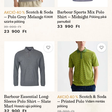
Scotch & Soda
Barbour Sports Mix Polo
AKCIÓ 40 %
— Polo Grey Melange
Shirt — Midnight
Kötött
Pólóing piké
szürke pólóing
pamutból
33 990 Ft
39 900 Ft
23 900 Ft
Barbour Essential Long-
Scotch & Soda
AKCIÓ 40 %
Sleeve Polo Shirt — Slate
— Printed Polo
Vidám mintás
Marl
Hosszú ujjú pólóing
pólóing
32 900 Ft
28 900 Ft