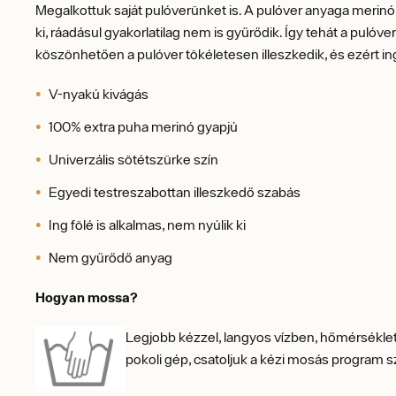
Megalkottuk saját pulóverünket is. A pulóver anyaga merinó
ki, ráadásul gyakorlatilag nem is gyűrődik. Így tehát a pulóve
köszönhetően a pulóver tökéletesen illeszkedik, és ezért ing
V-nyakú kivágás
100% extra puha merinó gyapjú
Univerzális sötétszürke szín
Egyedi testreszabottan illeszkedő szabás
Ing fölé is alkalmas, nem nyúlik ki
Nem gyűrődő anyag
Hogyan mossa?
Legjobb kézzel, langyos vízben, hőmérsékle
pokoli gép, csatoljuk a kézi mosás progra