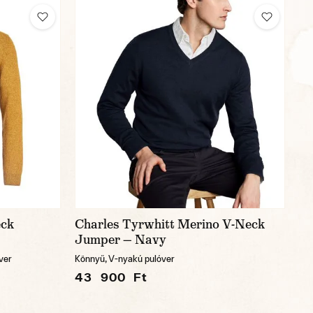
eck
Charles Tyrwhitt Merino V-Neck
Jumper — Navy
ver
Könnyű, V-nyakú pulóver
43 900 Ft