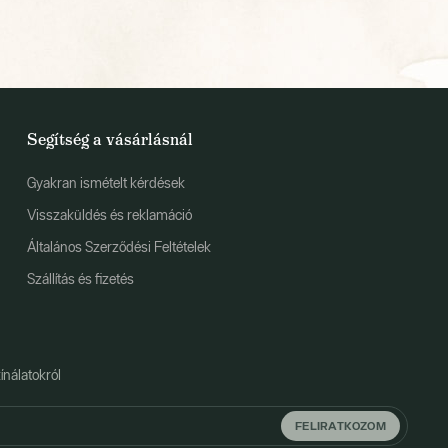
Segítség a vásárlásnál
Gyakran ismételt kérdések
Visszaküldés és reklamáció
Általános Szerződési Feltételek
Szállítás és fizetés
ínálatokról
FELIRATKOZOM