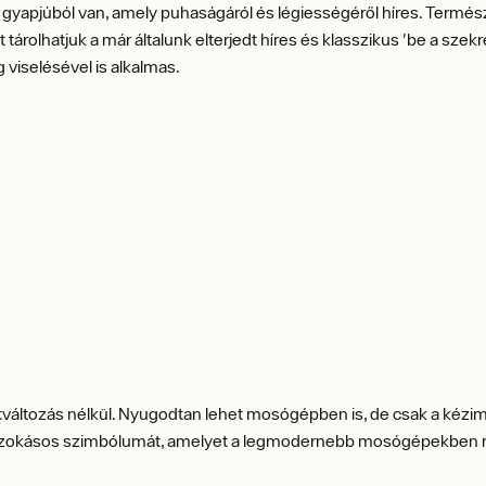
 gyapjúból van, amely puhaságáról és légiességéről híres. Termés
rt tárolhatjuk a már általunk elterjedt híres és klasszikus 'be a sze
 viselésével is alkalmas.
tváltozás nélkül. Nyugodtan lehet mosógépben is, de csak a kéz
m szokásos szimbólumát, amelyet a legmodernebb mosógépekben m