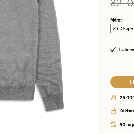
32 0
Méret
XS - Szupe
Raktáron,
H
25 000 
Kézbe
90 nap