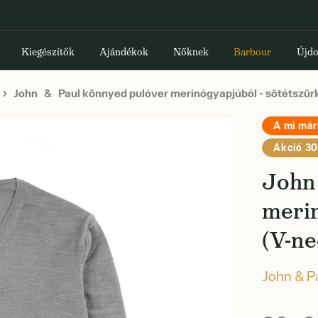
Kiegészítők
Ajándékok
Nőknek
Barbour
Újdo
John & Paul könnyed pulóver merinógyapjúból - sötétszür
A mi má
Akció 30
John
merin
(V-ne
John & P