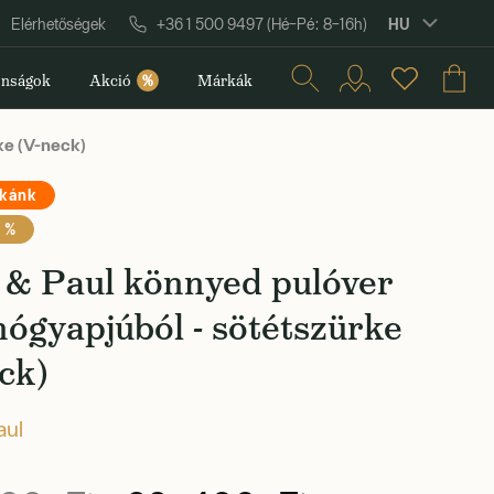
HU
Elérhetőségek
+36 1 500 9497 (Hé–Pé: 8–16h)
nságok
Akció
%
Márkák
ke (V-neck)
rkánk
 %
 & Paul könnyed pulóver
ógyapjúból - sötétszürke
ck)
aul