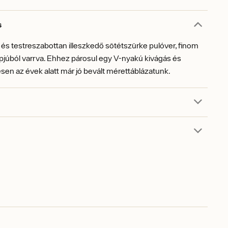
s
s testreszabottan illeszkedő sötétszürke pulóver, finom
júból varrva. Ehhez párosul egy V-nyakú kivágás és
en az évek alatt már jó bevált mérettáblázatunk.