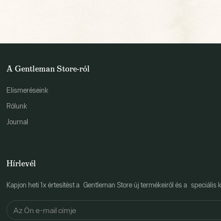
A Gentleman Store-ról
Elismeréseink
Rólunk
Journal
Hírlevél
Kapjon heti 1x értesítést a Gentleman Store új termékeiről és a speciális k