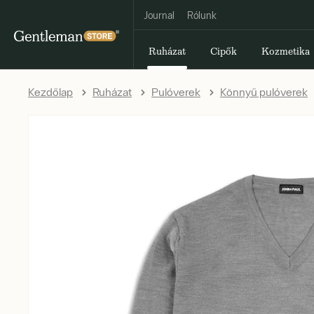
Journal
Rólunk
Ruházat
Cipők
Kozmetika
Kezdőlap
Ruházat
Pulóverek
Könnyű pulóverek