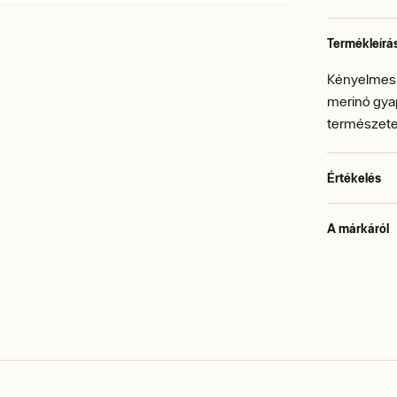
Termékleírá
Kényelmes é
merinó gyap
természetes
Értékelés
A márkáról