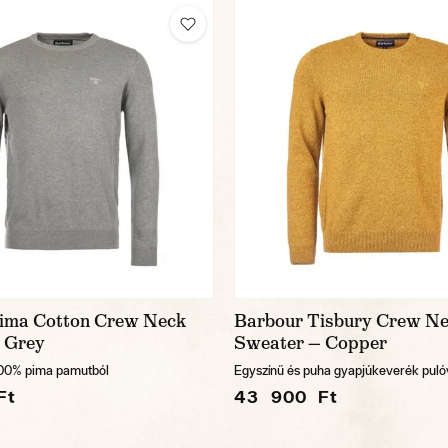
ima Cotton Crew Neck
Barbour Tisbury Crew N
 Grey
Sweater — Copper
100% pima pamutból
Egyszínű és puha gyapjúkeverék puló
Ft
43 900 Ft