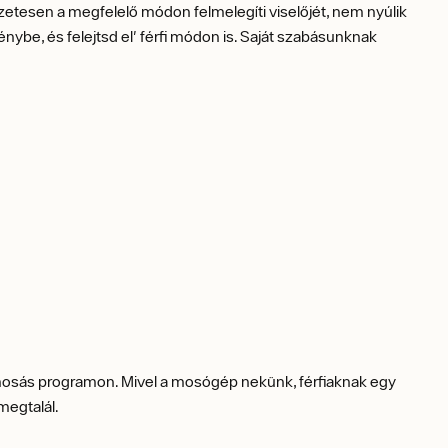
zetesen a megfelelő módon felmelegíti viselőjét, nem nyúlik
krénybe, és felejtsd el' férfi módon is. Saját szabásunknak
imosás programon. Mivel a mosógép nekünk, férfiaknak egy
egtalál.