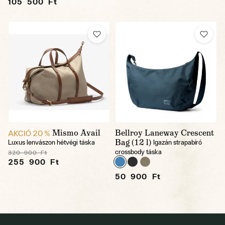
105 500 Ft
Mismo Avail
Bellroy Laneway Crescent
AKCIÓ 20 %
Bag (12 l)
Luxus lenvászon hétvégi táska
Igazán strapabíró
crossbody táska
320 900 Ft
255 900 Ft
50 900 Ft