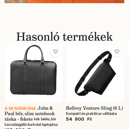
Hasonló termékek
John &
Bellroy Venture Sling (6 L)
A MI MÁRKÁNK
Paul bőr, slim notebook
Kompakt és praktikus válltáska
táska - fekete
54 900 Ft
kék bélés, bőr
karcolásgátló burkolat laptophoz