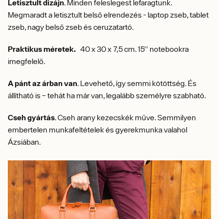
Letisztult dizájn
. Minden feleslegest lefaragtunk.
Megmaradt a letisztult belső elrendezés - laptop zseb, tablet
zseb, nagy belső zseb és ceruzatartó.
Praktikus méretek.
40 x 30 x 7,5 cm. 15'' notebookra
imegfelelő.
A pánt az árban van
. Levehető, így semmi kötöttség. És
állítható is – tehát ha már van, legalább személyre szabható.
Cseh gyártás
. Cseh arany kezecskék műve. Semmilyen
embertelen munkafeltételek és gyerekmunka valahol
Ázsiában.