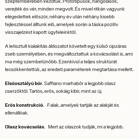
szeptemberében kezdtük. Prototípusok, hangolások,
verejték és vér, minden megvolt. És mivel ritkán vagyunk
elégedettek először, néhány év után néhány kisebb
fejlesztéssel álltunk elő, amelyek során a táska pozitív
visszajelzést kapott ügyfeleinktől.
A letisztult kialakítás áldozatot követelt egy külső cipzáras
zseb személyében, és megváltoztattuk a kovácsolást is, ami
ma még szembetűnőbb. Ezenkívül a teljes struktúrát
lecsökkentettük, az eredeti paraméterek megtartása mellett.
Elsőosztályú bőr
. Saffiano marhabőr a legjobb olasz
cserzőktől. Tartós, erős, sokáig kibír, mint az új.
Erős konstrukció
. Falak, amelyek tartják az alakját és
ellenállóak.
Olasz kovácsolás
. Mert az olaszok tudják, mi a legjobb.