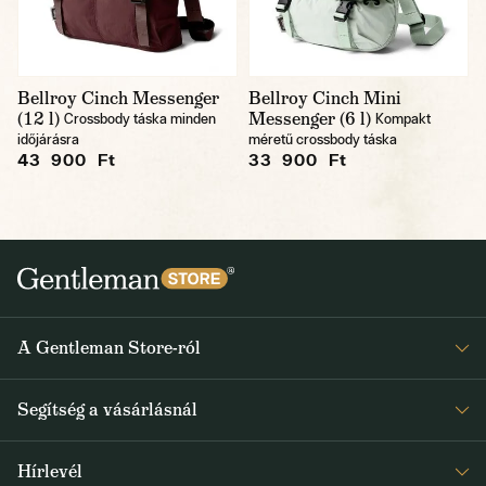
Bellroy Cinch Messenger
Bellroy Cinch Mini
(12 l)
Messenger (6 l)
Crossbody táska minden
Kompakt
időjárásra
méretű crossbody táska
43 900 Ft
33 900 Ft
A Gentleman Store-ról
Elismeréseink
Segítség a vásárlásnál
Rólunk
Gyakran ismételt kérdések
Journal
Hírlevél