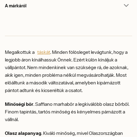
A márkáról
Megalkottuk a
táskát
. Minden fölösleget levágtunk, hogy a
legjobb áron kínálhassuk Önnek. Ezért külön kínáljuk a
vállpántot. Nem mindenkinek van szüksége rá, de azoknak,
akik igen, minden probléma nélkül megvásárolhatják. Most
előálltunk a második változatával, amelyben kipárnázott
pántot adtunk és kicseréltük a csatot.
Minőségi bőr
. Saffiano marhabőr a legkiválóbb olasz bőrből.
Finom tapintás, tartós minőség és kényelmes párnázott a
vállnál.
Olasz alapanyag
. Kiváló minőség, mivel Olaszországban