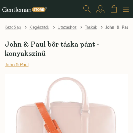
John & Paul bő
Kezdőlap
Kiegészítők
Utazáshoz
Táskák
John & Paul bőr táska pánt -
konyakszínű
John & Paul