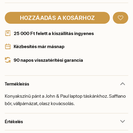
HOZZÁADÁS A KOSÁRHOZ
25 000 Ft felett a kiszállítás ingyenes
Kézbesítés már másnap
90 napos visszatérítési garancia
Termékleírás
Konyakszínű pánt a John & Paul laptop táskánkhoz. Saffiano
bőr, vállpárnázat, olasz kovácsolás.
Értékelés