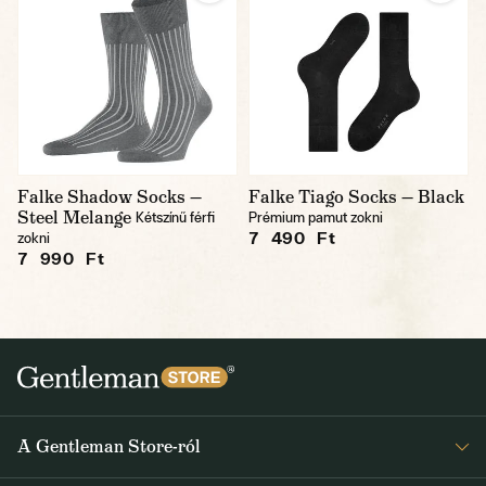
Falke Shadow Socks —
Falke Tiago Socks — Black
Steel Melange
Kétszínű férfi
Prémium pamut zokni
7 490 Ft
zokni
7 990 Ft
A Gentleman Store-ról