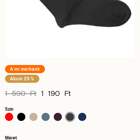
A mi márkánk
Akció 25 %
1 590 Ft
1 190 Ft
Szín
Méret