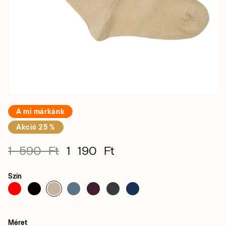
A mi márkánk
Akció 25 %
1 590 Ft
1 190 Ft
Szín
Méret