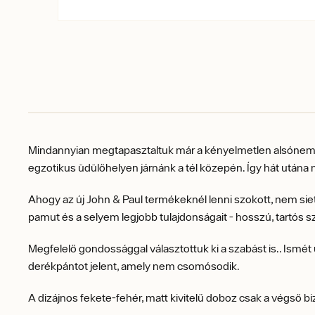
Mindannyian megtapasztaltuk már a kényelmetlen alsónemű 
egzotikus üdülőhelyen járnánk a tél közepén. Így hát utána
Ahogy az új John & Paul termékeknél lenni szokott, nem siett
pamut és a selyem legjobb tulajdonságait - hosszú, tartós sz
Megfelelő gondossággal választottuk ki a szabást is.. Ism
derékpántot jelent, amely nem csomósodik.
A dizájnos fekete-fehér, matt kivitelű doboz csak a végső 