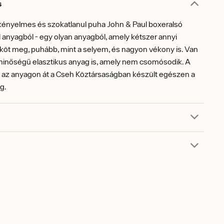
s
 kényelmes és szokatlanul puha John & Paul boxeralsó
anyagból - egy olyan anyagból, amely kétszer annyi
köt meg, puhább, mint a selyem, és nagyon vékony is. Van
 minőségű elasztikus anyag is, amely nem csomósodik. A
l az anyagon át a Cseh Köztársaságban készült egészen a
g.