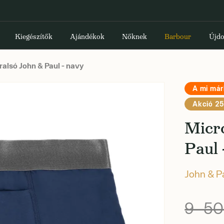
Kiegészítők
Ajándékok
Nőknek
Barbour
Újdo
alsó John & Paul - navy
A mi má
Akció 25
Micr
Paul 
John & P
9 50