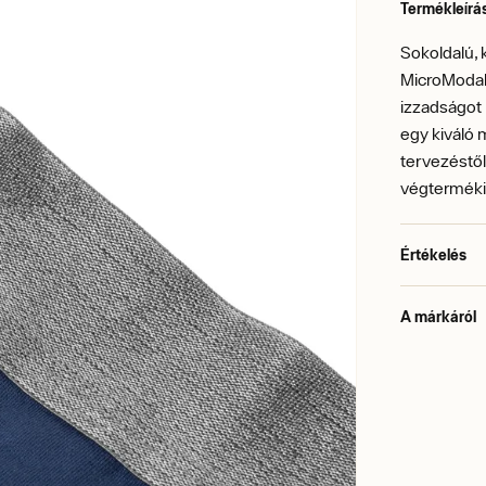
Termékleírá
Sokoldalú,
MicroModal 
izzadságot 
egy kiváló
tervezéstő
végterméki
Értékelés
A márkáról