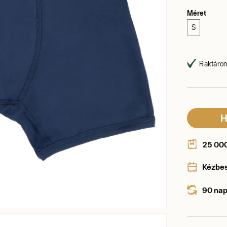
Méret
S
Raktáron,
H
25 000 
Kézbe
90 nap