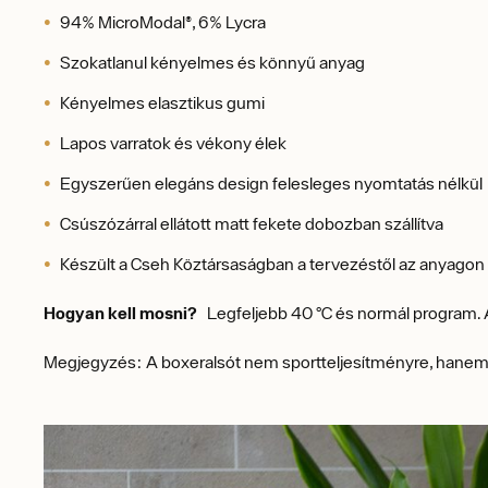
94% MicroModal®, 6% Lycra
Szokatlanul kényelmes és könnyű anyag
Kényelmes elasztikus gumi
Lapos varratok és vékony élek
Egyszerűen elegáns design felesleges nyomtatás nélkül
Csúszózárral ellátott matt fekete dobozban szállítva
Készült a Cseh Köztársaságban a tervezéstől az anyagon
Hogyan kell mosni?
Legfeljebb 40 °C és normál program. A b
Megjegyzés: A boxeralsót nem sportteljesítményre, hanem 