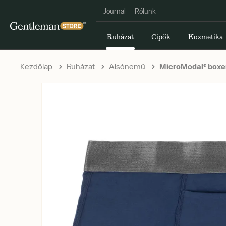
Journal
Rólunk
Ruházat
Cipők
Kozmetika
Kezdőlap
Ruházat
Alsónemű
MicroModal® boxer