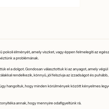
pokoli élményét, amely viszket, vagy éppen felmelegíti az egész
 néztünk a problémának.
ük el a dolgot. Gondosan választottuk ki az anyagot, amely végül a
álakkal rendelkezik, könnyű, jól felszívja az izzadságot és puhább
ét úgy hangoltuk, hogy minden körülmények között kényelmes leg
bizonyítéka annak, hogy mennyire odafigyeltünk rá.