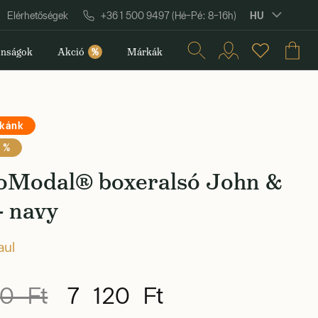
HU
Elérhetőségek
+36 1 500 9497 (Hé–Pé: 8–16h)
nságok
Akció
%
Márkák
rkánk
 %
oModal® boxeralsó John &
- navy
aul
0 Ft
7 120 Ft