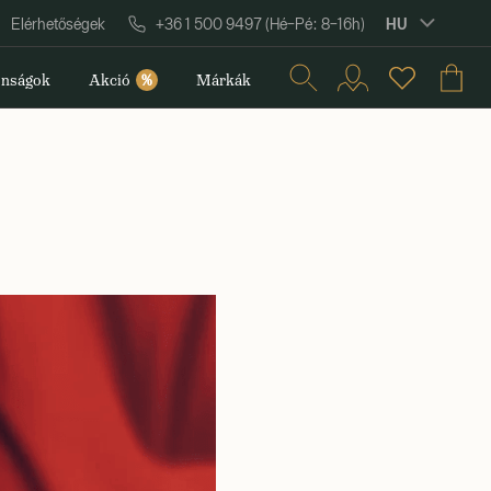
HU
Elérhetőségek
+36 1 500 9497 (Hé–Pé: 8–16h)
nságok
Akció
%
Márkák