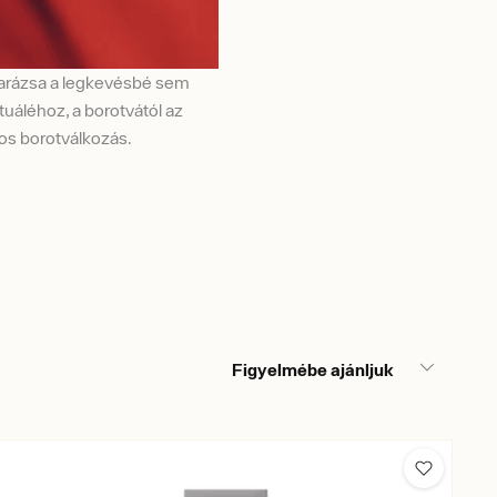
varázsa a legkevésbé sem
uáléhoz, a borotvától az
sos borotválkozás.
Figyelmébe ajánljuk