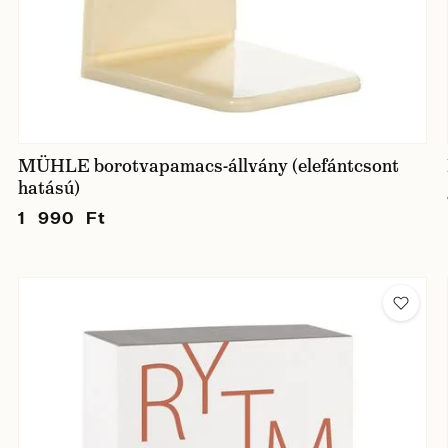
MÜHLE borotvapamacs-állvány (elefántcsont
hatású)
1 990 Ft