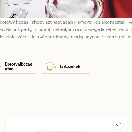
rotválkozás - ahogy azt nagyapáink ismerték és alkalmazták - 
al. Nálunk pedig mindent metalál, amire szüksége lehet ehhez a rit
álaszték széles, de a végeredmény mindig ugyanaz: sima és stílu
Borotválkozás
Tartozékok
után