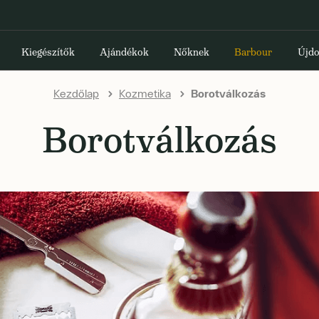
Kiegészítők
Ajándékok
Nőknek
Barbour
Újdo
Kezdőlap
Kozmetika
Borotválkozás
Borotválkozás