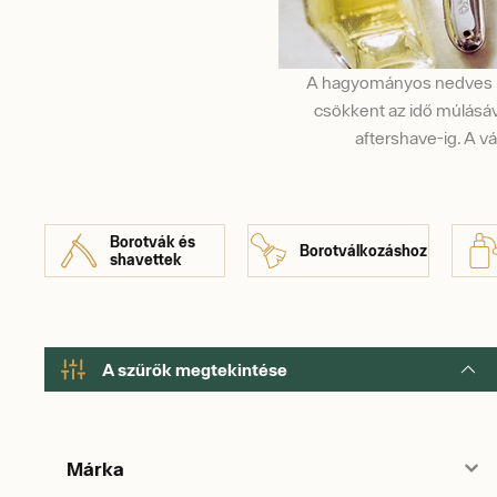
A hagyományos nedves bo
csökkent az idő múlásáv
aftershave-ig. A v
Borotvák és
Borotválkozáshoz
shavettek
A szűrők megtekintése
Márka