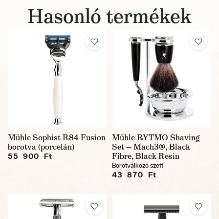
Hasonló termékek
Mühle Sophist R84 Fusion
Mühle RYTMO Shaving
borotva (porcelán)
Set — Mach3®, Black
Fibre, Black Resin
55 900 Ft
Borotválkozó szett
43 870 Ft