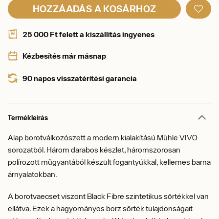
HOZZÁADÁS A KOSÁRHOZ
25 000 Ft felett a kiszállítás ingyenes
Kézbesítés már másnap
90 napos visszatérítési garancia
Termékleírás
Alap borotválkozószett a modern kialakítású Mühle VIVO
sorozatból. Három darabos készlet, háromszorosan
polírozott műgyantából készült fogantyúkkal, kellemes barna
árnyalatokban.
A borotvaecset viszont Black Fibre szintetikus sörtékkel van
ellátva. Ezek a hagyományos borz sörték tulajdonságait