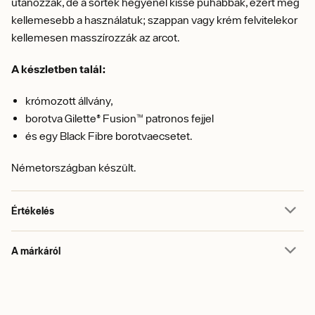
utánozzák, de a sörték hegyénél kissé puhábbak, ezért még
kellemesebb a használatuk; szappan vagy krém felvitelekor
kellemesen masszírozzák az arcot.
A készletben talál:
krómozott állvány,
borotva Gilette® Fusion™ patronos fejjel
és egy Black Fibre borotvaecsetet.
Németországban készült.
Értékelés
A márkáról