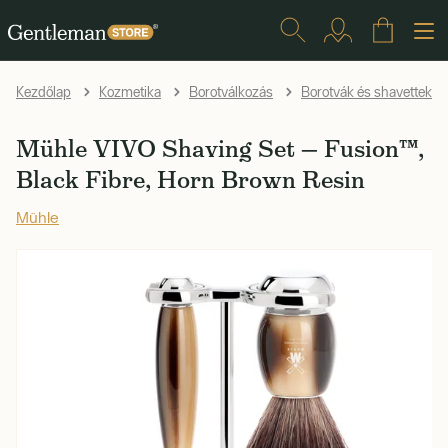
Kezdőlap
Kozmetika
Borotválkozás
Borotvák és shavettek
Mühle VIVO Shaving Set — Fusion™,
Black Fibre, Horn Brown Resin
Mühle