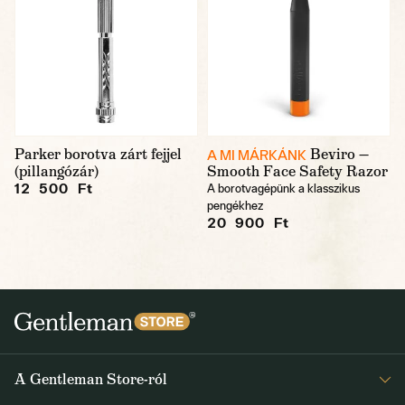
Parker borotva zárt fejjel
Beviro —
A MI MÁRKÁNK
(pillangózár)
Smooth Face Safety Razor
12 500 Ft
A borotvagépünk a klasszikus
pengékhez
20 900 Ft
A Gentleman Store-ról