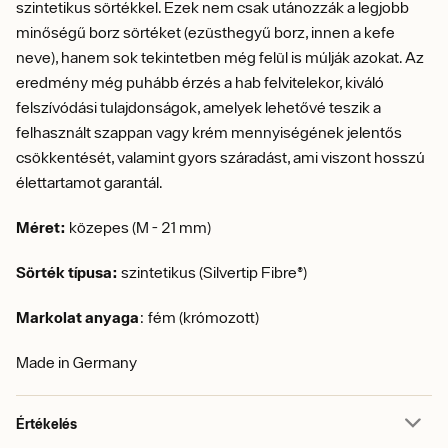
szintetikus sörtékkel. Ezek nem csak utánozzák a legjobb
minőségű borz sörtéket (ezüsthegyű borz, innen a kefe
neve), hanem sok tekintetben még felül is múlják azokat. Az
eredmény még puhább érzés a hab felvitelekor, kiváló
felszívódási tulajdonságok, amelyek lehetővé teszik a
felhasznált szappan vagy krém mennyiségének jelentős
csökkentését, valamint gyors száradást, ami viszont hosszú
élettartamot garantál.
Méret:
közepes (M - 21 mm)
Sörték típusa:
szintetikus (Silvertip Fibre®)
Markolat anyaga
: fém (krómozott)
Made in Germany
Értékelés