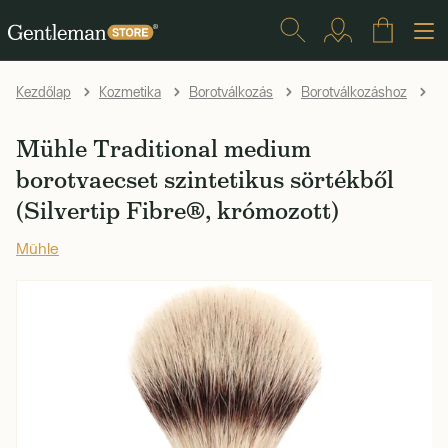
Kezdőlap
Kozmetika
Borotválkozás
Borotválkozáshoz
B
Mühle Traditional medium
borotvaecset szintetikus sörtékből
(Silvertip Fibre®, krómozott)
Mühle