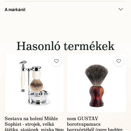
A márkáról
Hasonló termékek
Sestava na holení Mühle
nom GUSTAV
Sophist - strojek, velká
borotvapamacs
štětka, stojánek, miska
borzsörtéből (pure badger,
Négy