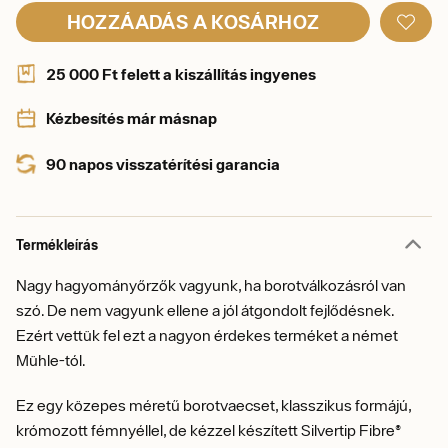
HOZZÁADÁS A KOSÁRHOZ
25 000 Ft felett a kiszállítás ingyenes
Kézbesítés már másnap
90 napos visszatérítési garancia
Termékleírás
Nagy hagyományőrzők vagyunk, ha borotválkozásról van
szó. De nem vagyunk ellene a jól átgondolt fejlődésnek.
Ezért vettük fel ezt a nagyon érdekes terméket a német
Mühle-tól.
Ez egy közepes méretű borotvaecset, klasszikus formájú,
krómozott fémnyéllel, de kézzel készített Silvertip Fibre®