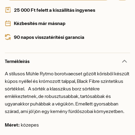
25 000 Ft felett a kiszállítás ingyenes
Kézbesítés már másnap
90 napos visszatérítési garancia
Termékleírás
A stílusos Mühle Rytmo borotvaecset gőzölt kőrisből készült
kúpos nyéllel és krómozott talppal, Black Fibre szintetikus
sörtékkel. A sörték a klasszikus borz sörtékre
emlékeztetnek, de robusztusabbak, tartósabbak és
ugyanakkor puhábbak a végükön. Emellett gyorsabban
szárad, ami jól jön egy kemény fürdőszobai környezetben.
Méret:
közepes