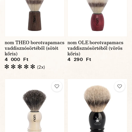
nom THEO borotvapamacs
nom OLE borotvapamacs
vaddisznósörtéből (sötét
vaddisznósörtéből (vörös
kőris)
kőris)
4 000 Ft
4 290 Ft
(2x)