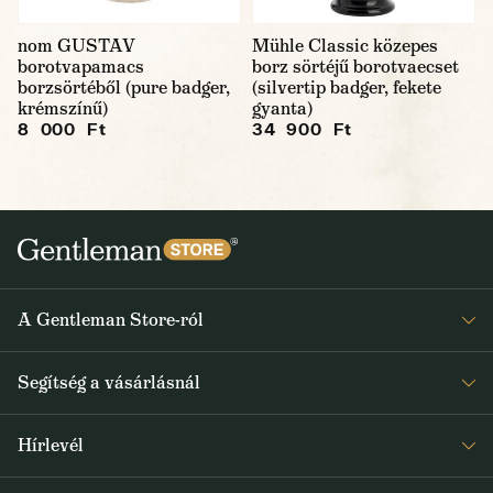
nom GUSTAV
Mühle Classic közepes
borotvapamacs
borz sörtéjű borotvaecset
borzsörtéből (pure badger,
(silvertip badger, fekete
krémszínű)
gyanta)
8 000 Ft
34 900 Ft
A Gentleman Store-ról
Elismeréseink
Segítség a vásárlásnál
Rólunk
Gyakran ismételt kérdések
Journal
Hírlevél
Visszaküldés és reklamáció
Kapjon heti 1x értesítést a Gentleman Store új termékeiről és