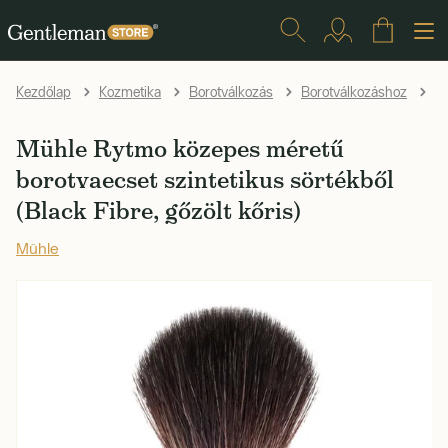
Kezdőlap
Kozmetika
Borotválkozás
Borotválkozáshoz
B
Mühle Rytmo közepes méretű
borotvaecset szintetikus sörtékből
(Black Fibre, gőzölt kőris)
Mühle