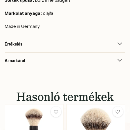
Sörték típusa:
borz (fine badger)
Markolat anyaga:
olajfa
Made in Germany
Értékelés
A márkáról
Hasonló termékek