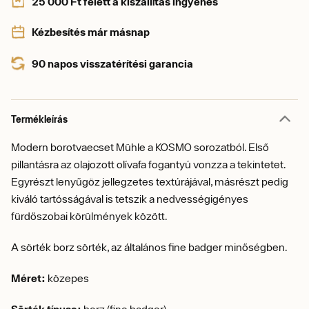
25 000 Ft felett a kiszállítás ingyenes
Kézbesítés már másnap
90 napos visszatérítési garancia
Termékleírás
Modern borotvaecset Mühle a KOSMO sorozatból. Első
pillantásra az olajozott olívafa fogantyú vonzza a tekintetet.
Egyrészt lenyűgöz jellegzetes textúrájával, másrészt pedig
kiváló tartósságával is tetszik a nedvességigényes
fürdőszobai körülmények között.
A sörték borz sörték, az általános fine badger minőségben.
Méret:
közepes