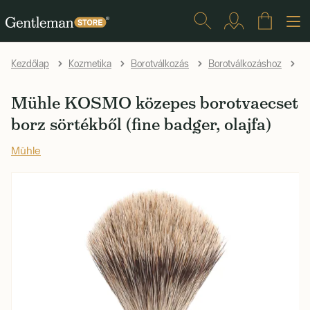
Kezdőlap
Kozmetika
Borotválkozás
Borotválkozáshoz
B
Mühle KOSMO közepes borotvaecset
borz sörtékből (fine badger, olajfa)
Mühle