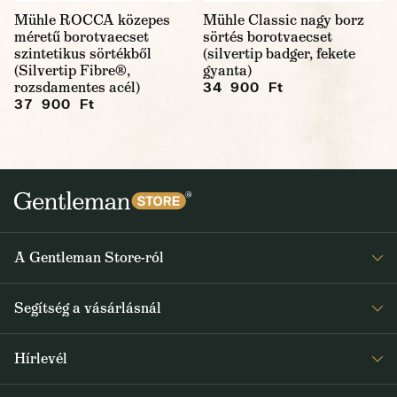
Mühle ROCCA közepes
Mühle Classic nagy borz
méretű borotvaecset
sörtés borotvaecset
szintetikus sörtékből
(silvertip badger, fekete
(Silvertip Fibre®,
gyanta)
rozsdamentes acél)
34 900 Ft
37 900 Ft
A Gentleman Store-ról
Elismeréseink
Segítség a vásárlásnál
Rólunk
Gyakran ismételt kérdések
Journal
Hírlevél
Visszaküldés és reklamáció
Kapjon heti 1x értesítést a Gentleman Store új termékeiről és