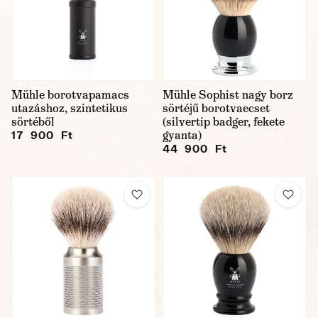
Mühle borotvapamacs
Mühle Sophist nagy borz
utazáshoz, szintetikus
sörtéjű borotvaecset
sörtéből
(silvertip badger, fekete
gyanta)
17 900 Ft
44 900 Ft