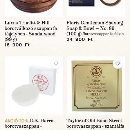
Luxus Truefitt & Hill
Floris Gentleman Shaving
borotválkozó szappan fa
Soap & Bowl — No. 89
tégelyben - Sandalwood
(100 g)
Borotvaszappan fatálban
(99 g)
24 900 Ft
16 900 Ft
D.R. Harris
Taylor of Old Bond Street
AKCIÓ 30 %
borotvaszappan -
borotvaszappan - szantálfa