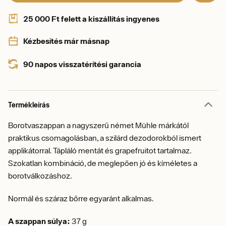
25 000 Ft felett a kiszállítás ingyenes
Kézbesítés már másnap
90 napos visszatérítési garancia
Termékleírás
Borotvaszappan a nagyszerű német Mühle márkától
praktikus csomagolásban, a szilárd dezodorokból ismert
applikátorral. Tápláló mentát és grapefruitot tartalmaz.
Szokatlan kombináció, de meglepően jó és kíméletes a
borotválkozáshoz.
Normál és száraz bőrre egyaránt alkalmas.
A szappan súlya:
37 g