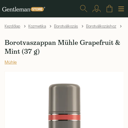
Kezdőlap
Kozmetika
Borotválkozás
Borotválkozáshoz
B
Borotvaszappan Mühle Grapefruit &
Mint (37 g)
Mühle