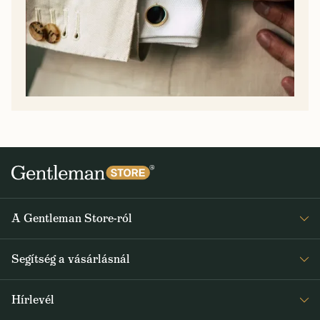
A Gentleman Store-ról
Elismeréseink
Segítség a vásárlásnál
Rólunk
Gyakran ismételt kérdések
Journal
Hírlevél
Visszaküldés és reklamáció