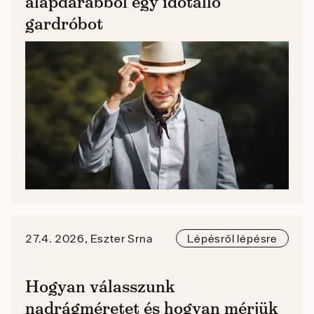
alapdarabból egy időtálló
gardróbot
27.4. 2026, Eszter Srna
Lépésről lépésre
Hogyan válasszunk
nadrágméretet és hogyan mérjük