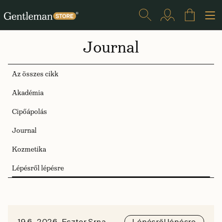
Journal
Az összes cikk
Akadémia
Cipőápolás
Journal
Kozmetika
Lépésről lépésre
19.6. 2026, Eszter Srna
Lépésről lépésre