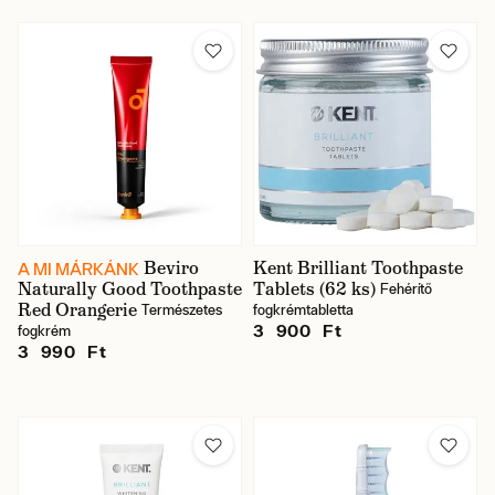
Osztályozás
Márka
Szín
Illat
Beviro
Kent Brilliant Toothpaste
A MI MÁRKÁNK
Naturally Good Toothpaste
Tablets (62 ks)
Fehérítő
Ár
Red Orangerie
Természetes
fogkrémtabletta
3 900 Ft
fogkrém
3 990 Ft
Raktáron