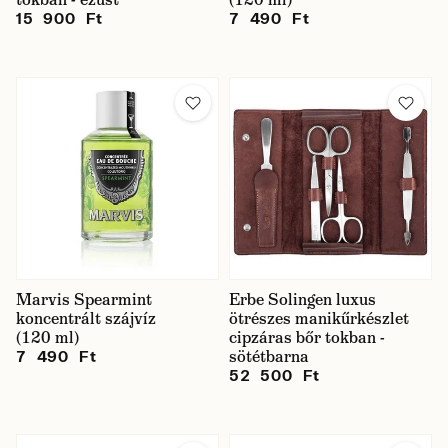
15 900 Ft
7 490 Ft
Marvis Spearmint
Erbe Solingen luxus
koncentrált szájvíz
ötrészes manikűrkészlet
(120 ml)
cipzáras bőr tokban -
sötétbarna
7 490 Ft
52 500 Ft