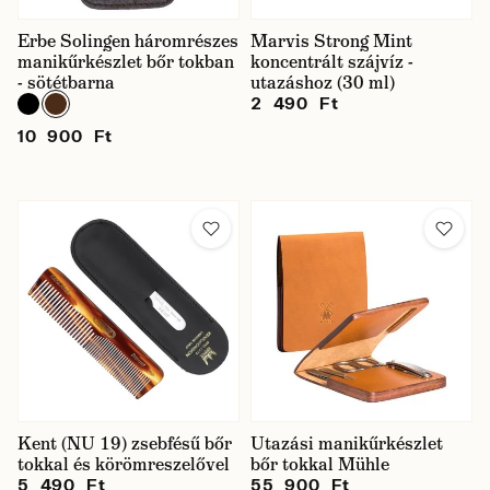
Erbe Solingen háromrészes
Marvis Strong Mint
manikűrkészlet bőr tokban
koncentrált szájvíz -
- sötétbarna
utazáshoz (30 ml)
2 490 Ft
10 900 Ft
Kent (NU 19) zsebfésű bőr
Utazási manikűrkészlet
tokkal és körömreszelővel
bőr tokkal Mühle
5 490 Ft
55 900 Ft