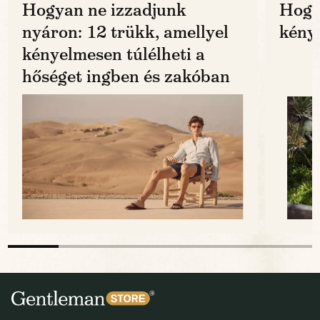
Hogyan ne izzadjunk
Hogy
nyáron: 12 trükk, amellyel
kénye
kényelmesen túlélheti a
hőséget ingben és zakóban