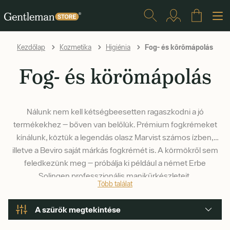
Fog- és körömápolás
Kezdőlap
Kozmetika
Higiénia
Fog- és körömápolás
Nálunk nem kell kétségbeesetten ragaszkodni a jó
termékekhez — bőven van belőlük. Prémium fogkrémeket
kínálunk, köztük a legendás olasz Marvist számos ízben,
illetve a Beviro saját márkás fogkrémét is. A körmökről sem
feledkezünk meg — próbálja ki például a német Erbe
Solingen professzionális manikűrkészleteit.
Több találat
A szűrők megtekintése