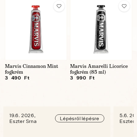
Marvis Cinnamon Mint
Marvis Amarelli Licorice
fogkrém
fogkrém (85 ml)
3 490 Ft
3 990 Ft
19.6. 2026,
5.6. 20
Lépésről lépésre
Eszter Srna
Eszter 