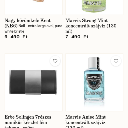
Nagy körömkefe Kent
Marvis Strong Mint
(NB6)
koncentrált szájvíz (120
Nail - extra large oval, pure
ml)
white bristle
9 490 Ft
7 490 Ft
Erbe Solingen 7részes
Marvis Anise Mint
manikűr készlet fém
koncentrált szájvíz
tokban - ezüst
(120 ml)