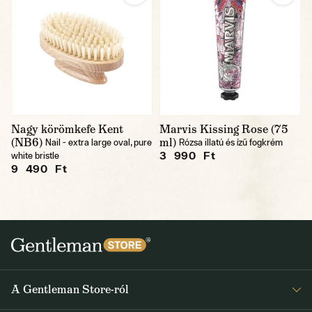
Nagy körömkefe Kent
Marvis Kissing Rose (75
(NB6)
ml)
Nail - extra large oval, pure
Rózsa illatú és ízű fogkrém
3 990 Ft
white bristle
9 490 Ft
A Gentleman Store-ról