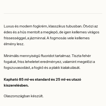
Luxus és modern fogkrém, klasszikus tubusban.
Ö
tvözi az
édes és a hűs mentolt a meglepő, de igen kellemes virágos
frissességgel, a jázminnal.
A fogmosás vele kellemes
élmény lesz.
Minimális mennyiségű fluoridot tartalmaz.
Tiszta fehér
fogakat, friss leheletet eredményez, valamint megelőzi a
fogszuvasodást, a fogkő és a plakk kialakulását.
Kapható 85 ml-es standard és 25 ml-es utazó
kiszerelésben.
Olaszországban készült.