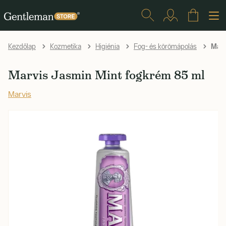
Marv
Kezdőlap
Kozmetika
Higiénia
Fog- és körömápolás
Marvis Jasmin Mint fogkrém 85 ml
Marvis