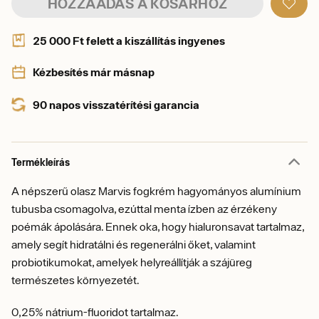
HOZZÁADÁS A KOSÁRHOZ
25 000 Ft felett a kiszállítás ingyenes
Kézbesítés már másnap
90 napos visszatérítési garancia
Termékleírás
A népszerű olasz Marvis fogkrém hagyományos alumínium
tubusba csomagolva, ezúttal menta ízben az érzékeny
poémák ápolására. Ennek oka, hogy hialuronsavat tartalmaz,
amely segít hidratálni és regenerálni őket, valamint
probiotikumokat, amelyek helyreállítják a szájüreg
természetes környezetét.
0,25% nátrium-fluoridot tartalmaz.