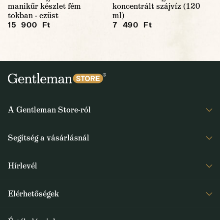
manikűr készlet fém
koncentrált szájvíz (120
tokban - ezüst
ml)
15 900 Ft
7 490 Ft
A Gentleman Store-ról
Elismeréseink
Segítség a vásárlásnál
Rólunk
Gyakran ismételt kérdések
Journal
Hírlevél
Visszaküldés és reklamáció
Kapjon heti 1x értesítést a Gentleman Store új termékeiről és
Általános Szerződési Feltételek
Elérhetőségek
a speciális kínálatokról
Szállítás és fizetés
+36 1 500 9497