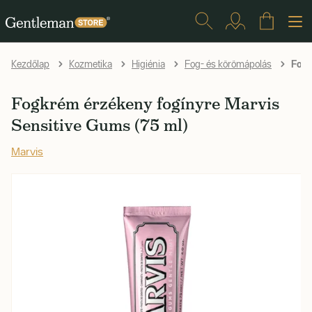
Fogk
Kezdőlap
Kozmetika
Higiénia
Fog- és körömápolás
Fogkrém érzékeny fogínyre Marvis
Sensitive Gums (75 ml)
Marvis