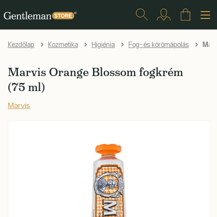
Marv
Kezdőlap
Kozmetika
Higiénia
Fog- és körömápolás
Marvis Orange Blossom fogkrém
(75 ml)
Marvis