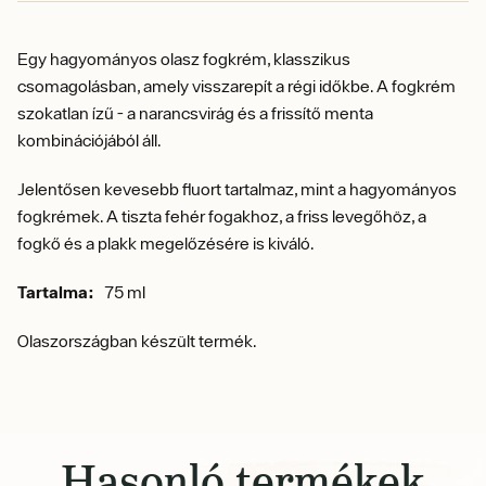
Egy hagyományos olasz fogkrém, klasszikus
csomagolásban, amely visszarepít a régi időkbe.
A fogkrém
szokatlan ízű - a
narancsvirág és a frissítő menta
kombinációjából áll.
Jelentősen kevesebb fluort tartalmaz, mint a hagyományos
fogkrémek.
A tiszta fehér fogakhoz, a friss levegőhöz, a
fogkő és a plakk megelőzésére is kiváló.
Tartalma:
75 ml
Olaszországban készült termék.
Hasonló termékek