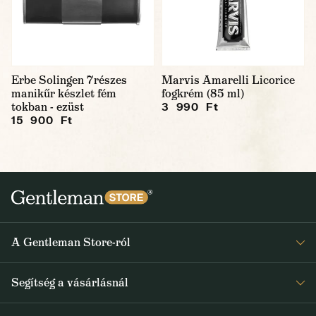
Erbe Solingen 7részes
Marvis Amarelli Licorice
manikűr készlet fém
fogkrém (85 ml)
tokban - ezüst
3 990 Ft
15 900 Ft
A Gentleman Store-ról
Elismeréseink
Segítség a vásárlásnál
Rólunk
Gyakran ismételt kérdések
Journal