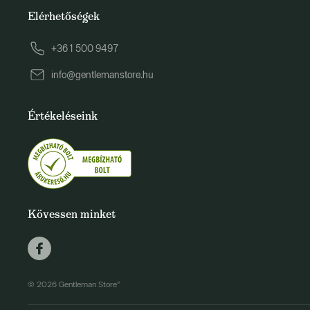
Elérhetőségek
+36 1 500 9497
info@gentlemanstore.hu
Értékeléseink
Kövessen minket
© 2026 Gentleman Store"