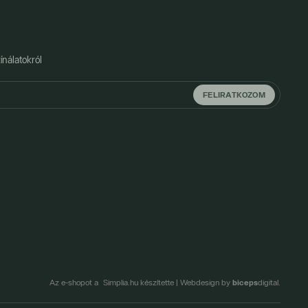
ínálatokról
FELIRATKOZOM
biceps
Az e-shopot a Simplia.hu készítette
|
Webdesign by
digital.