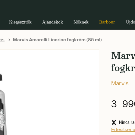
Kiegészítők
Ajándékok
Nőknek
Barbour
Újdo
ás
Marvis Amarelli Licorice fogkrém (85 ml)
Marvi
fogkr
Marvis
3 99
Nincs ra
Értesítsen