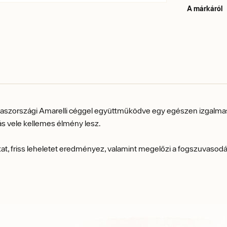
A márkáról
aszországi Amarelli céggel együttműködve egy egészen izgalmas í
 vele kellemes élmény lesz.
kat, friss leheletet eredményez, valamint megelőzi a fogszuvasodást