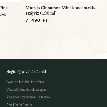
Pink
Marvis Cinnamon Mint koncentrált
szájvíz (120 ml)
zlete
7 490 Ft
Segítség a vásárlásnál
Gyakran ismételt kérdések
Visszaküldés és reklamáció
Általános Szerződési Feltételek
Szállítás és fizetés