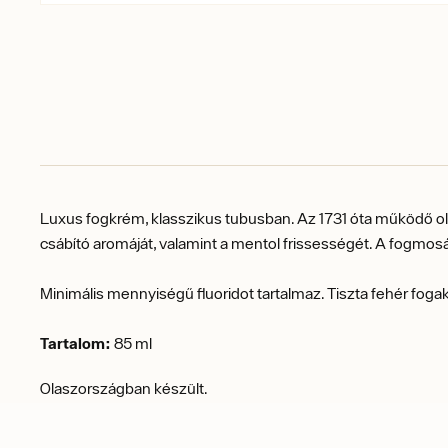
Luxus fogkrém, klasszikus tubusban.
Az 1731 óta működő ol
csábító aromáját, valamint a mentol frissességét.
A fogmosás
Minimális mennyiségű fluoridot tartalmaz.
Tiszta fehér foga
Tartalom:
85 ml
Olaszországban készült.