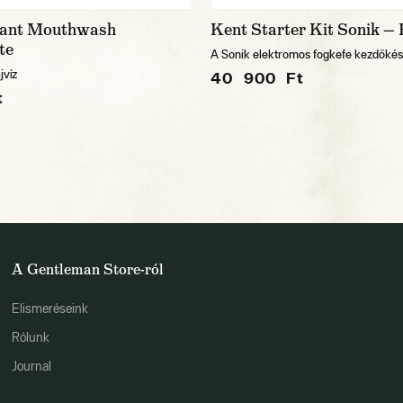
liant Mouthwash
Kent Starter Kit Sonik — 
te
A Sonik elektromos fogkefe kezdőkés
jvíz
40 900 Ft
t
A Gentleman Store-ról
Elismeréseink
Rólunk
Journal