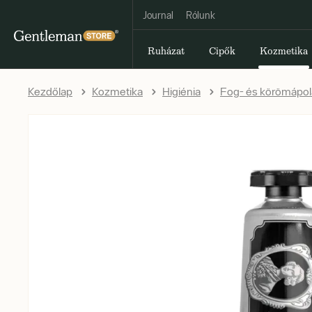
Journal
Rólunk
Ruházat
Cipők
Kozmetika
Kezdőlap
Kozmetika
Higiénia
Fog- és körömápol