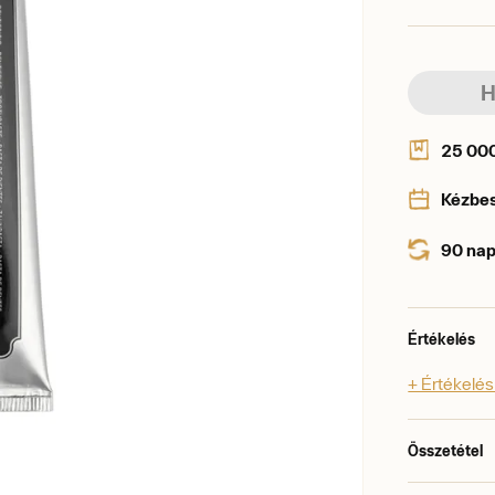
H
25 000 
Kézbe
90 nap
Értékelés
+ Értékelé
Összetétel