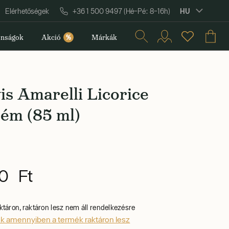
HU
Elérhetőségek
+36 1 500 9497 (Hé–Pé: 8–16h)
nságok
Akció
%
Márkák
s Amarelli Licorice
ém (85 ml)
0 Ft
ktáron, raktáron lesz nem áll rendelkezésre
ek amennyiben a termék raktáron lesz