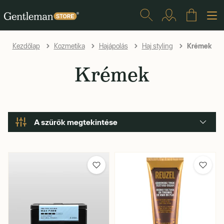
Krémek
Kezdőlap
Kozmetika
Hajápolás
Haj styling
Krémek
A szűrők megtekintése
Bázis
Csillogás
Tartás