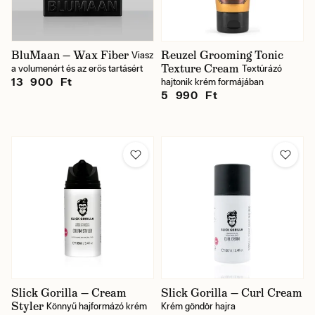
Márka
BluMaan — Wax Fiber
Reuzel Grooming Tonic
Viasz
Texture Cream
a volumenért és az erős tartásért
Textúrázó
Készítmény típusa
13 900 Ft
hajtonik krém formájában
5 990 Ft
Ár
Raktáron
Slick Gorilla — Cream
Slick Gorilla — Curl Cream
Styler
Könnyű hajformázó krém
Krém göndör hajra