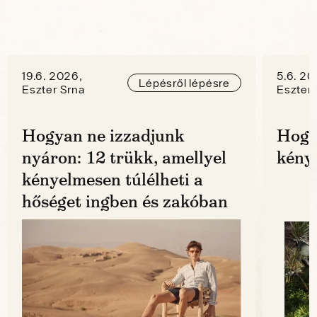
19.6. 2026,
5.6. 20
Lépésről lépésre
Eszter Srna
Eszter 
Hogyan ne izzadjunk
Hogy
nyáron: 12 trükk, amellyel
kénye
kényelmesen túlélheti a
hőséget ingben és zakóban