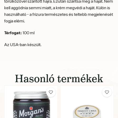
törülközővel szárított hajra. Ezután szárítsa meg a haját. Nem
kell aggódnia semmi miatt, a krém megvédi a haját. Külön is
használható - a frizura természetes és teltebb megjelenését
fogja elérni.
Térfogat:
100 ml
Az USA-ban készült.
Hasonló termékek