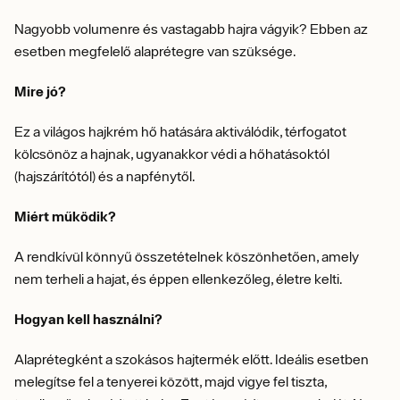
Nagyobb volumenre és vastagabb hajra vágyik? Ebben az
esetben megfelelő alaprétegre van szüksége.
Mire jó?
Ez a világos hajkrém hő hatására aktiválódik, térfogatot
kölcsönöz a hajnak, ugyanakkor védi a hőhatásoktól
(hajszárítótól) és a napfénytől.
Miért működik?
A rendkívül könnyű összetételnek köszönhetően, amely
nem terheli a hajat, és éppen ellenkezőleg, életre kelti.
Hogyan kell használni?
Alaprétegként a szokásos hajtermék előtt. Ideális esetben
melegítse fel a tenyerei között, majd vigye fel tiszta,