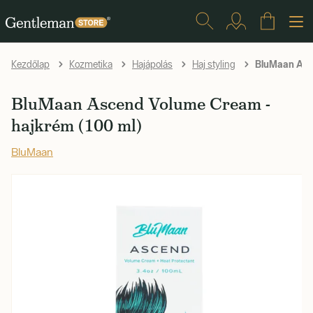
BluMaan Asce
Kezdőlap
Kozmetika
Hajápolás
Haj styling
BluMaan Ascend Volume Cream -
hajkrém (100 ml)
BluMaan