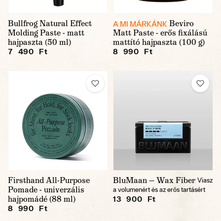
Bullfrog Natural Effect
Beviro
A MI MÁRKÁNK
Molding Paste - matt
Matt Paste - erős fixálású
hajpaszta (50 ml)
mattító hajpaszta (100 g)
7 490 Ft
8 990 Ft
Firsthand All-Purpose
BluMaan — Wax Fiber
Viasz
Pomade - univerzális
a volumenért és az erős tartásért
hajpomádé (88 ml)
13 900 Ft
8 990 Ft