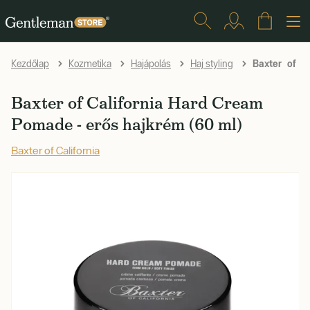
Baxter of Ca
Kezdőlap
Kozmetika
Hajápolás
Haj styling
Baxter of California Hard Cream
Pomade - erős hajkrém (60 ml)
Baxter of California