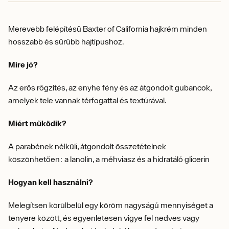
Merevebb felépítésű Baxter of California hajkrém minden
hosszabb és sűrűbb hajtípushoz.
Mire jó?
Az erős rögzítés, az enyhe fény és az átgondolt gubancok,
amelyek tele vannak térfogattal és textúrával.
Miért működik?
A parabének nélküli, átgondolt összetételnek
köszönhetően: a lanolin, a méhviasz és a hidratáló glicerin
Hogyan kell használni?
Melegítsen körülbelül egy köröm nagyságú mennyiséget a
tenyere között, és egyenletesen vigye fel nedves vagy