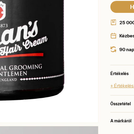
H
25 000 
Kézbe
90 nap
Értékelés
+ Értékelé
Összetétel
A márkáról