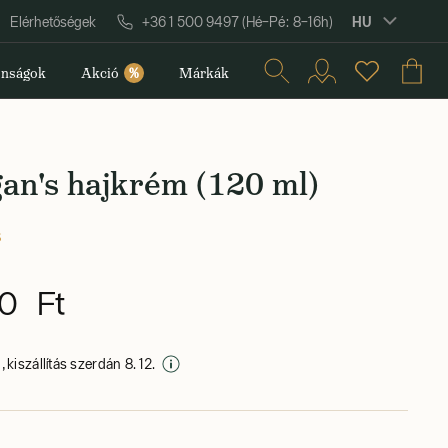
HU
Elérhetőségek
+36 1 500 9497 (Hé–Pé: 8–16h)
nságok
Akció
%
Márkák
an's hajkrém (120 ml)
s
0 Ft
 kiszállítás szerdán 8. 12.