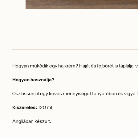
Hogyan működik egy hajkrém?
Haját és fejbőrét is táplálja,
Hogyan használja?
Oszlasson el egy kevés mennyiséget tenyerében és vigye fel
Kiszerelés:
120 ml
Angliában készült.