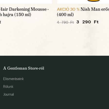
Hair Darkening Mousse -
Nish Man erős
AKCIÓ 30 %
b hajra (150 ml)
(400 ml)
t
3 290 Ft
4 790 Ft
A Gentleman Store-ról
Elismeréseink
Rólunk
Journal