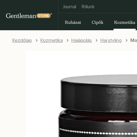
Journal
Rólunk
Ruházat
Cipők
Kozmetika
Kezdőlap
Kozmetika
Hajápolás
Haj styling
Mor