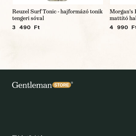
Reuzel Surf Tonic - hajformázó tonik
Morgan’s 
tengeri sóval
mattító ha
3 490 Ft
4 990 F