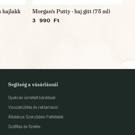
 hajlakk
Morgan's Putty - haj gitt (75 ml)
3 990 Ft
Segítség a vásárlásnál
Gyakran ismételt kérdések
Visszaküldés és reklamáció
Általános Szerződési Feltételek
Szállítás és fizetés