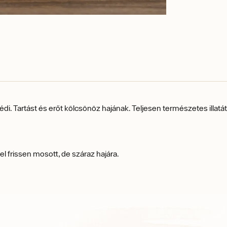
 védi. Tartást és erőt kölcsönöz hajának. Teljesen t
ermészetes illatát
 frissen mosott, de száraz hajára.