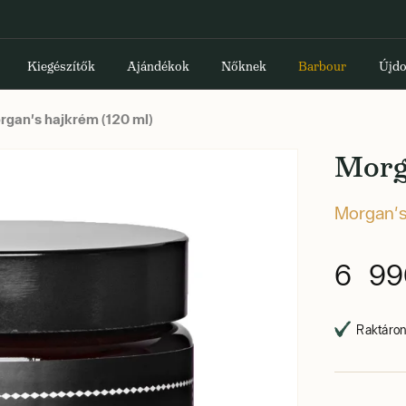
Kiegészítők
Ajándékok
Nőknek
Barbour
Újdo
gan's hajkrém (120 ml)
Morg
Morgan'
6 99
Raktáron,