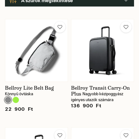
A szűrők megtekintése
Márka
Szín
Táska típusa
Ár
Bellroy Lite Belt Bag
Bellroy Transit Carry-On
Plus
Könnyű övtáska
Nagyobb kézipoggyász
igényes utazók számára
136 900 Ft
22 900 Ft
Raktáron