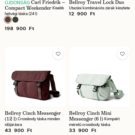
Carl Friedrik —
Bellroy Travel Lock Duo
ÚJDONSÁG
Compact Weekender
Kisebb
Utazási kombinációs zárak készlete
12 900 Ft
hétvégi táska (24 l)
198 900 Ft
Bellroy Cinch Messenger
Bellroy Cinch Mini
(12 l)
Messenger (6 l)
Crossbody táska minden
Kompakt
időjárásra
méretű crossbody táska
43 900 Ft
33 900 Ft