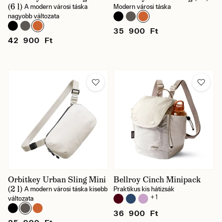
(6 l)
A modern városi táska
Modern városi táska
nagyobb változata
35 900 Ft
42 900 Ft
Orbitkey Urban Sling Mini
Bellroy Cinch Minipack
(2 l)
A modern városi táska kisebb
Praktikus kis hátizsák
+ 1
változata
36 900 Ft