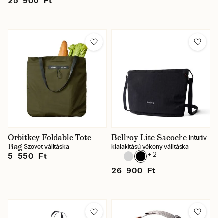
25 900 Ft
Orbitkey Foldable Tote
Bellroy Lite Sacoche
Intuitív
Bag
Szövet válltáska
kialakítású vékony válltáska
+ 2
5 550 Ft
26 900 Ft