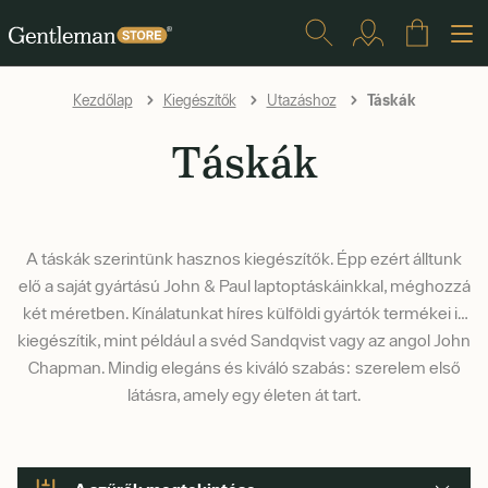
Táskák
Kezdőlap
Kiegészítők
Utazáshoz
Táskák
A táskák szerintünk hasznos kiegészítők. Épp ezért álltunk
elő a saját gyártású John & Paul laptoptáskáinkkal, méghozzá
két méretben. Kínálatunkat híres külföldi gyártók termékei is
kiegészítik, mint például a svéd Sandqvist vagy az angol John
Chapman. Mindig elegáns és kiváló szabás: szerelem első
látásra, amely egy életen át tart.