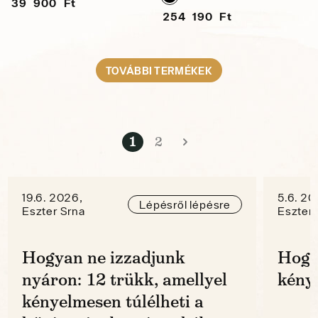
39 900 Ft
254 190 Ft
TOVÁBBI TERMÉKEK
1
2
19.6. 2026,
5.6. 20
Lépésről lépésre
Eszter Srna
Eszter 
Hogyan ne izzadjunk
Hogy
nyáron: 12 trükk, amellyel
kénye
kényelmesen túlélheti a