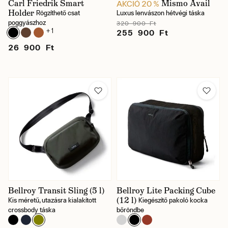
Carl Friedrik Smart
Mismo Avail
AKCIÓ 20 %
Holder
Rögzíthető csat
Luxus lenvászon hétvégi táska
poggyászhoz
320 900 Ft
+ 1
255 900 Ft
26 900 Ft
Bellroy Transit Sling (5 l)
Bellroy Lite Packing Cube
(12 l)
Kis méretű, utazásra kialakított
Kiegészítő pakoló kocka
crossbody táska
bőröndbe