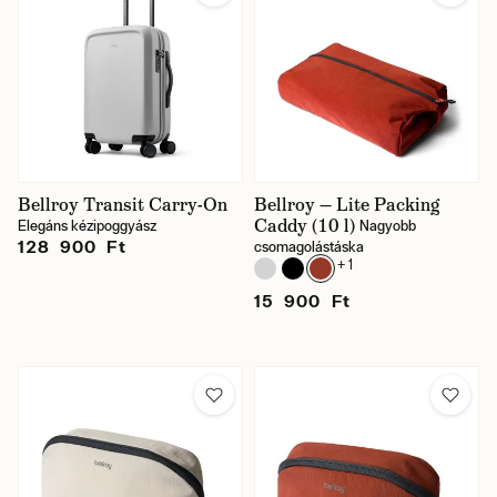
Bellroy Transit Carry-On
Bellroy — Lite Packing
Caddy (10 l)
Elegáns kézipoggyász
Nagyobb
128 900 Ft
csomagolástáska
+ 1
15 900 Ft