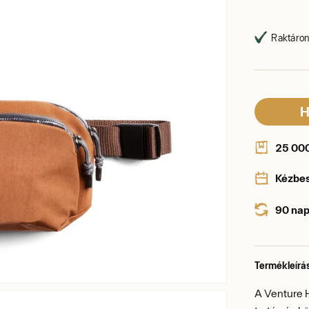
Raktáron,
H
25 000 
Kézbe
90 nap
Termékleírá
A Venture H