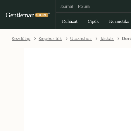
Journal
Rólunk
Ruházat
Cipők
Kozmetika
Kezdőlap
Kiegészítők
Utazáshoz
Táskák
Deré