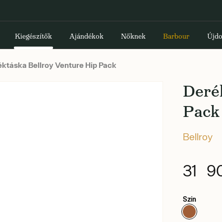
Kiegészítők
Ajándékok
Nőknek
Barbour
Újdo
ktáska Bellroy Venture Hip Pack
Deré
Pack
Bellroy
31 9
Szín