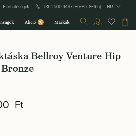
HU
Elérhetőségek
+36 1 500 9497 (Hé–Pé: 8–16h)
nságok
Akció
%
Márkák
ktáska Bellroy Venture Hip
 Bronze
00 Ft