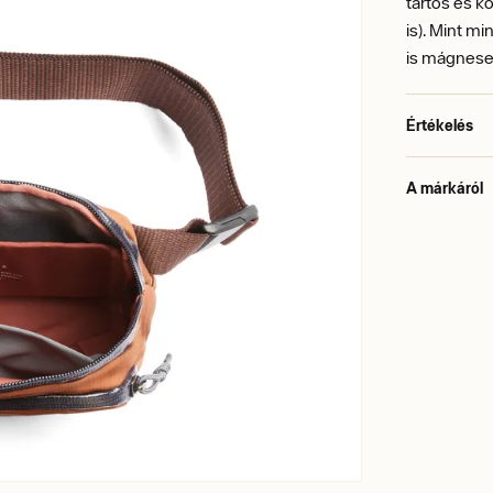
tartós és k
is). Mint m
is mágneses
Értékelés
A márkáról