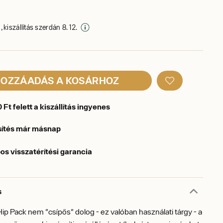
 kiszállítás szerdán 8. 12.
OZZÁADÁS A KOSÁRHOZ
Ft felett a kiszállítás ingyenes
sítés már másnap
os visszatérítési garancia
s
ip Pack nem "csípős" dolog - ez valóban használati tárgy - a