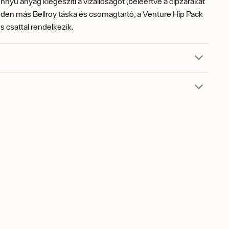
önnyű anyag kiegészíti a vízállóságot (beleértve a cipzárakat
inden más Bellroy táska és csomagtartó, a Venture Hip Pack
 csattal rendelkezik.