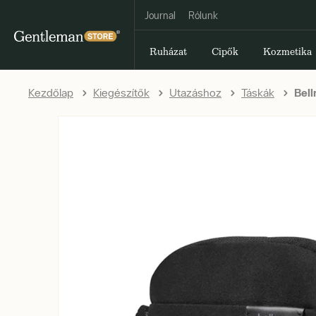
Journal
Rólunk
Ruházat
Cipők
Kozmetika
Kezdőlap
Kiegészítők
Utazáshoz
Táskák
Bell