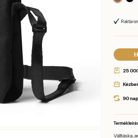
Raktáron,
H
25 000 
Kézbe
90 nap
Termékleírá
Válltáska, 