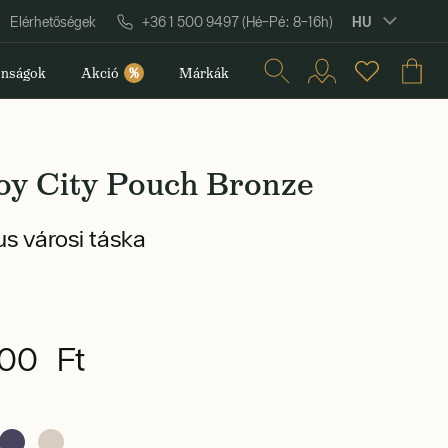
HU
Elérhetőségek
+36 1 500 9497 (Hé–Pé: 8–16h)
nságok
Akció
%
Márkák
oy City Pouch Bronze
us városi táska
00 Ft