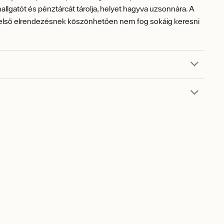
lhallgatót és pénztárcát tárolja, helyet hagyva uzsonnára. A
belső elrendezésnek köszönhetően nem fog sokáig keresni