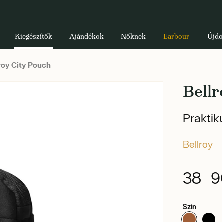
Kiegészítők
Ajándékok
Nőknek
Barbour
Újdo
roy City Pouch
Bellr
Praktik
Bellroy
38 9
Szín