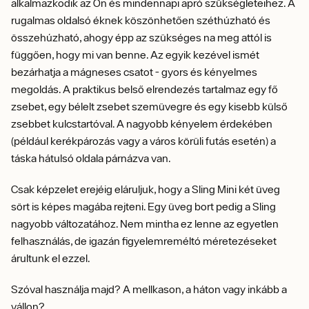
alkalmazkodik az Ön és mindennapi apró szükségleteihez. A
rugalmas oldalsó éknek köszönhetően széthúzható és
összehúzható, ahogy épp az szükséges na meg attól is
függően, hogy mi van benne. Az egyik kezével ismét
bezárhatja a mágneses csatot - gyors és kényelmes
megoldás. A praktikus belső elrendezés tartalmaz egy fő
zsebet, egy bélelt zsebet szemüvegre és egy kisebb külső
zsebbet kulcstartóval. A nagyobb kényelem érdekében
(például kerékpározás vagy a város körüli futás esetén) a
táska hátulsó oldala párnázva van.
Csak képzelet erejéig eláruljuk, hogy a Sling Mini két üveg
sört is képes magába rejteni. Egy üveg bort pedig a Sling
nagyobb változatához. Nem mintha ez lenne az egyetlen
felhasználás, de igazán figyelemreméltó méretezéseket
árultunk el ezzel.
Szóval használja majd? A mellkason, a háton vagy inkább a
vállon?