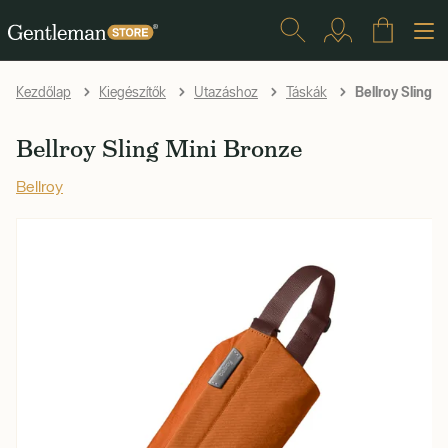
Bellroy Sling M
Kezdőlap
Kiegészítők
Utazáshoz
Táskák
Bellroy Sling Mini Bronze
Bellroy