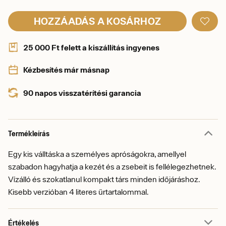
HOZZÁADÁS A KOSÁRHOZ
25 000 Ft felett a kiszállítás ingyenes
Kézbesítés már másnap
90 napos visszatérítési garancia
Termékleírás
Egy kis válltáska a személyes apróságokra, amellyel
szabadon hagyhatja a kezét és a zsebeit is fellélegezhetnek.
Vízálló és szokatlanul kompakt társ minden időjáráshoz.
Kisebb verzióban 4 literes űrtartalommal.
Értékelés