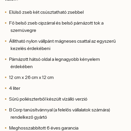
Elülső zseb két csúsztatható zsebbel
Fő belső zseb cipzárral és belső párnázott tok a
szemüvegre
Állítható nylon vállpánt mágneses csattal az egyszerű
kezelés érdekébeni
Párnázott hátsó oldal a legnagyobb kényelem
érdekében
12 cm x 26 cm x 12 cm
4 liter
Sűrű poliészterből készült vízálló verzió
B Corp tanúsítvánnyal (a felelős vállalatok számára)
rendelkező gyártó
Meghosszabbított 6 éves garancia