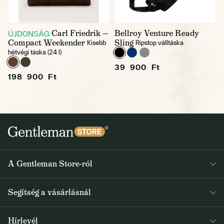
Carl Friedrik —
Bellroy Venture Ready
ÚJDONSÁG
Compact Weekender
Sling
Kisebb
Ripstop válltáska
hétvégi táska (24 l)
39 900 Ft
198 900 Ft
A Gentleman Store-ról
Elismeréseink
Segítség a vásárlásnál
Rólunk
Gyakran ismételt kérdések
Journal
Hírlevél