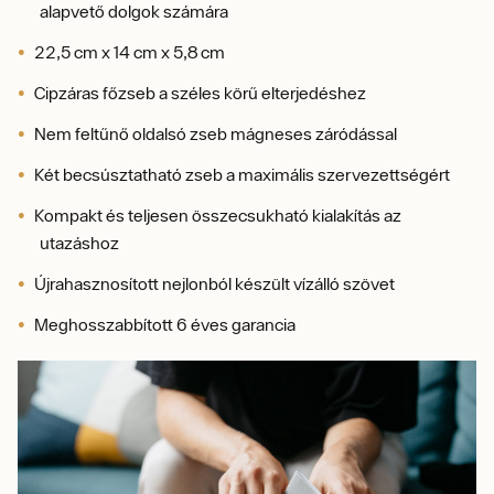
alapvető dolgok számára
22,5 cm x 14 cm x 5,8 cm
Cipzáras főzseb a széles körű elterjedéshez
Nem feltűnő oldalsó zseb mágneses záródással
Két becsúsztatható zseb a maximális szervezettségért
Kompakt és teljesen összecsukható kialakítás az
utazáshoz
Újrahasznosított nejlonból készült vízálló szövet
Meghosszabbított 6 éves garancia