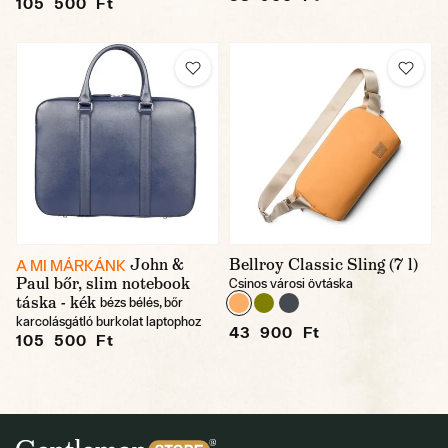
105 500 Ft
John &
Bellroy Classic Sling (7 l)
A MI MÁRKÁNK
Paul bőr, slim notebook
Csinos városi övtáska
táska - kék
bézs bélés, bőr
karcolásgátló burkolat laptophoz
43 900 Ft
105 500 Ft