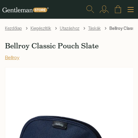
Bellroy Classi
Kezdőlap
Kiegészítők
Utazáshoz
Táskák
Bellroy Classic Pouch Slate
Bellroy