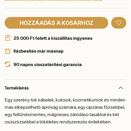
HOZZÁADÁS A KOSÁRHOZ
25 000 Ft felett a kiszállítás ingyenes
Kézbesítés már másnap
90 napos visszatérítési garancia
Termékleírás
Egy szerény tok kábelek, kulcsok, kozmetikumok és minden
más elképzelhető apróság számára, egy cipzáras főzsebbel,
egy feltűnésmentes, mágneses záródású tasakkal és két
csúszózsebbel a tökéletes rendszerezés érdekében.