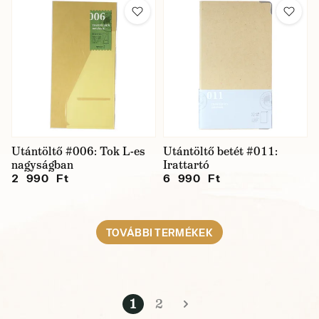
Utántöltő #006: Tok L-es
Utántöltő betét #011:
nagyságban
Irattartó
2 990 Ft
6 990 Ft
TOVÁBBI TERMÉKEK
1
2