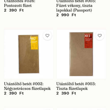
Utántöltés #026:
Utántöltő betét #005:
Pontozott füzet
Füzet vékony, tiszta
lapokkal (Passport)
2 390 Ft
2 990 Ft
Utántöltő betét #002:
Utántöltő betét #003:
Négyzetrácsos füzetlapok
Tiszta füzetlapok
2 390 Ft
2 390 Ft