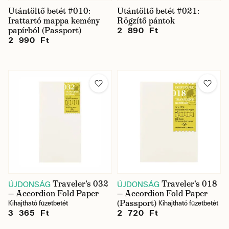
Utántöltő betét #010:
Utántöltő betét #021:
Irattartó mappa kemény
Rögzítő pántok
papírból (Passport)
2 890 Ft
2 990 Ft
Traveler's 032
Traveler's 018
ÚJDONSÁG
ÚJDONSÁG
— Accordion Fold Paper
— Accordion Fold Paper
(Passport)
Kihajtható füzetbetét
Kihajtható füzetbetét
3 365 Ft
2 720 Ft