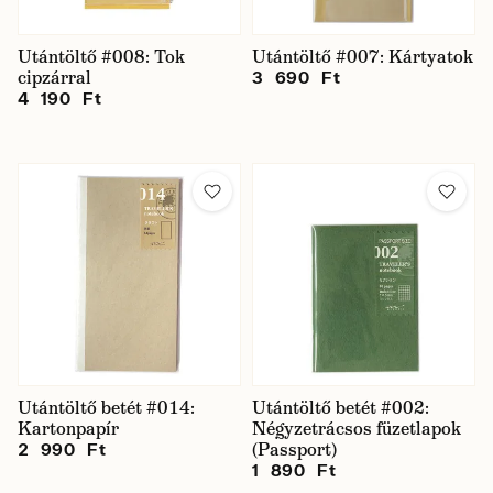
Utántöltő #008: Tok
Utántöltő #007: Kártyatok
cipzárral
3 690 Ft
4 190 Ft
Utántöltő betét #014:
Utántöltő betét #002:
Kartonpapír
Négyzetrácsos füzetlapok
(Passport)
2 990 Ft
1 890 Ft