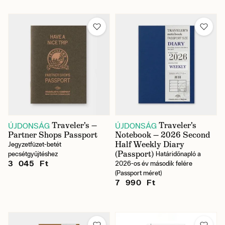
Traveler's —
Traveler's
ÚJDONSÁG
ÚJDONSÁG
Partner Shops Passport
Notebook — 2026 Second
Half Weekly Diary
Jegyzetfüzet-betét
(Passport)
pecsétgyűjtéshez
Határidőnapló a
3 045 Ft
2026-os év második felére
(Passport méret)
7 990 Ft