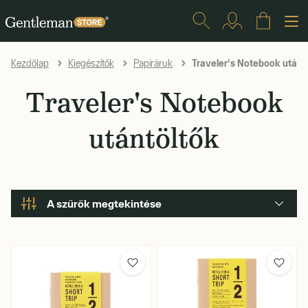
Traveler's Notebook utánt
Kezdőlap
Kiegészítők
Papíráruk
Traveler's Notebook
utántöltők
A szűrők megtekintése
Utántöltő betét mérete
Utántöltő betét típusa