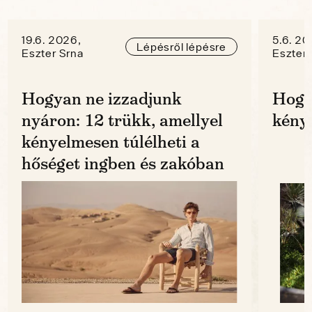
19.6. 2026,
5.6. 20
Lépésről lépésre
Eszter Srna
Eszter 
Hogyan ne izzadjunk
Hogy
nyáron: 12 trükk, amellyel
kénye
kényelmesen túlélheti a
hőséget ingben és zakóban