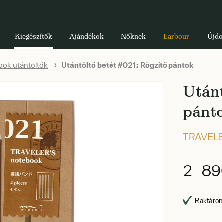
Kiegészítők
Ajándékok
Nőknek
Barbour
Újdo
ook utántöltők
Utántöltő betét #021: Rögzítő pántok
Utánt
pánt
TRAVEL
2 89
Raktáron,