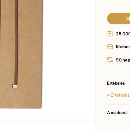
H
25 000 
Kézbe
90 nap
Értékelés
+ Értékelé
A márkáról