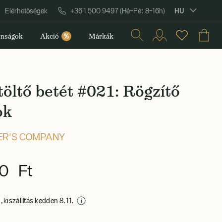
HU
Elérhetőségek
+36 1 500 9497 (Hé–Pé: 8–16h)
nságok
Akció
%
Márkák
öltő betét #021: Rögzítő
ok
ER'S COMPANY
0 Ft
 kiszállítás kedden 8. 11.