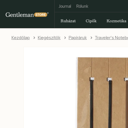
Journal
Rólunk
Ruházat
Cipők
Kozmetika
Kezdőlap
Kiegészítők
Papíráruk
Traveler's Noteb