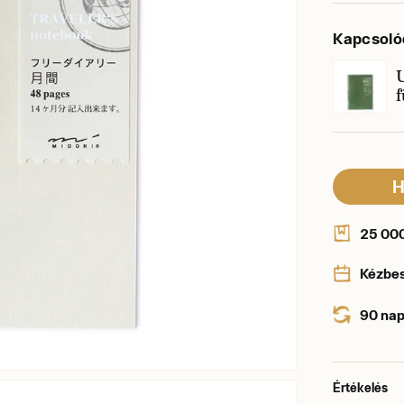
Kapcsoló
f
H
25 000 
Kézbe
90 nap
Értékelés