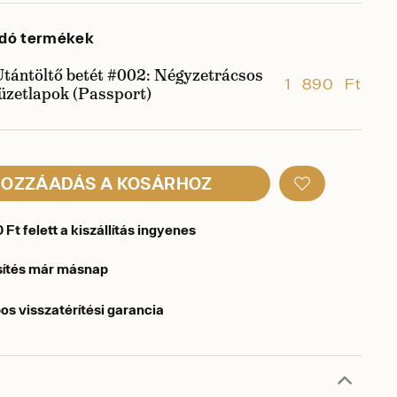
dó termékek
Utántöltő betét #002: Négyzetrácsos
1 890 Ft
üzetlapok (Passport)
OZZÁADÁS A KOSÁRHOZ
Ft felett a kiszállítás ingyenes
sítés már másnap
os visszatérítési garancia