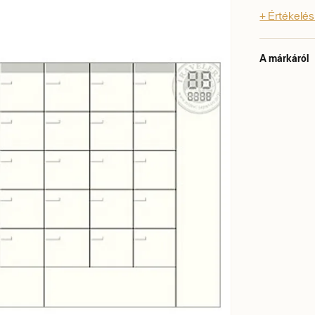
+ Értékelé
A márkáról