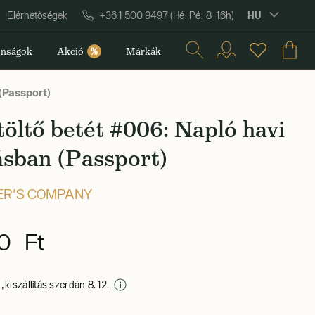
HU
Elérhetőségek
+36 1 500 9497 (Hé–Pé: 8–16h)
nságok
Akció
%
Márkák
(Passport)
öltő betét #006: Napló havi
ásban (Passport)
ER'S COMPANY
0 Ft
 kiszállítás szerdán 8. 12.