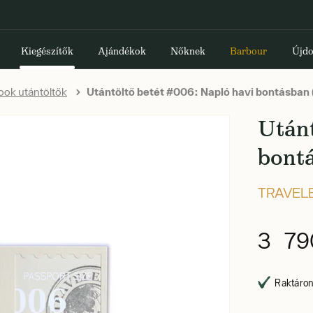
Kiegészítők
Ajándékok
Nőknek
Barbour
Újdo
ook utántöltők
Utántöltő betét #006: Napló havi bontásban 
Utánt
bont
TRAVEL
3 79
Raktáron,