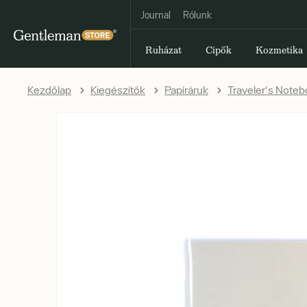
Journal
Rólunk
Ruházat
Cipők
Kozmetika
Kezdőlap
Kiegészítők
Papíráruk
Traveler's Noteb