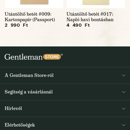
Utántöltő betét #009:
Utántöltő betét #017:
Kartonpapír (Passport)
Napló havi bontásban
2 990 Ft
4 490 Ft
A Gentleman Store-ról
Elismeréseink
Segítség a vásárlásnál
Rólunk
Gyakran ismételt kérdések
Journal
Hírlevél
Visszaküldés és reklamáció
Kapjon heti 1x értesítést a Gentleman Store új termékeiről és
Általános Szerződési Feltételek
Elérhetőségek
a speciális kínálatokról