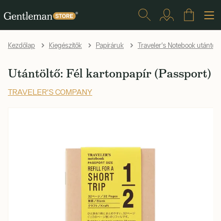
Kezdőlap
Kiegészítők
Papíráruk
Traveler's Notebook utántölt
Utántöltő: Fél kartonpapír (Passport)
TRAVELER'S COMPANY