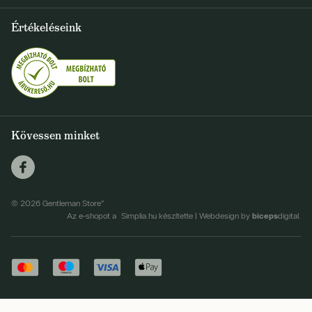
Szállítás és fizetés
+36 1 500 9497
Értékeléseink
FELIRATKOZOM
info@gentlemanstore.hu
Egyetértek a hírlevél elküldésével
Személyes adatok feldolgozásának feltételei
Kövessen minket
© 2026 Gentleman Store"
biceps
Az e-shopot a Simplia.hu készítette
|
Webdesign by
digital.