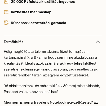
25 000 Ft felett a kiszállítás ingyenes
Kézbesítés már másnap
90 napos visszatérítési garancia
Termékleírás
Félig megtöltött tartalommal, sima füzet formájában,
kartonpapírral (kraft) - sima, hogy semmi ne akadályozza a
kreativitását. Ideális azok számára, akik egy teljes kitöltést
szeretnének leírni egy kirándulás során, vagy esetleg csak
szeretik rendben tartani az egyéni jegyzetfüzeteiket.
36 oldalt tartalmaz, és méretei (124 x 89 mm) miatt a kisebb,
Passport változathoz használható.
Még nem ismeri a Traveler's Notebook jegyzetfüzetet? Ez