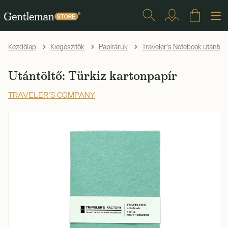
Kezdőlap
Kiegészítők
Papíráruk
Traveler's Notebook utántölt
Utántöltő: Türkiz kartonpapír
TRAVELER'S COMPANY