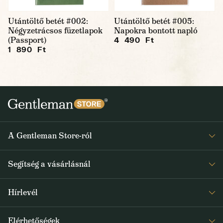
Utántöltő betét #002:
Utántöltő betét #005:
Négyzetrácsos füzetlapok
Napokra bontott napló
(Passport)
4 490 Ft
1 890 Ft
A Gentleman Store-ról
Elismeréseink
Segítség a vásárlásnál
Rólunk
Gyakran ismételt kérdések
Journal
Hírlevél
Visszaküldés és reklamáció
Kapjon heti 1x értesítést a Gentleman Store új termékeiről és
Általános Szerződési Feltételek
Elérhetőségek