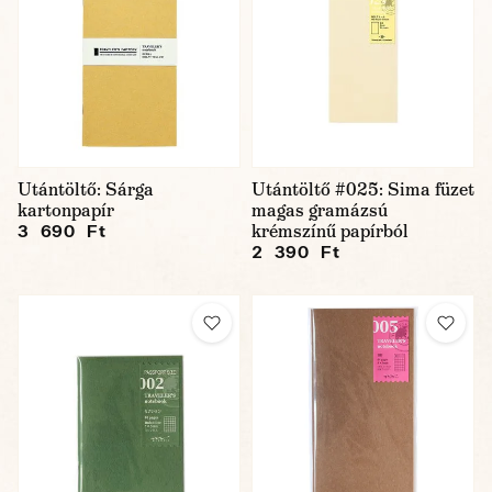
Utántöltő: Sárga
Utántöltő #025: Sima füzet
kartonpapír
magas gramázsú
krémszínű papírból
3 690 Ft
2 390 Ft