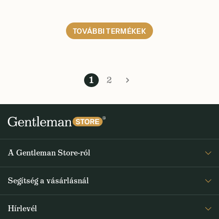
TOVÁBBI TERMÉKEK
1
2
A Gentleman Store-ról
Elismeréseink
Segítség a vásárlásnál
Rólunk
Gyakran ismételt kérdések
Journal
Hírlevél
Visszaküldés és reklamáció