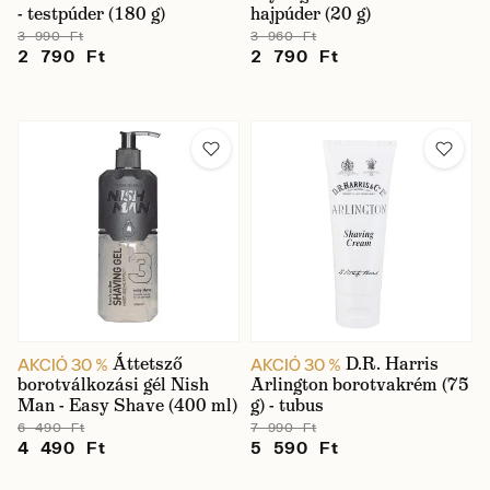
- testpúder (180 g)
hajpúder (20 g)
3 990 Ft
3 960 Ft
2 790 Ft
2 790 Ft
Áttetsző
D.R. Harris
AKCIÓ 30 %
AKCIÓ 30 %
borotválkozási gél Nish
Arlington borotvakrém (75
Man - Easy Shave (400 ml)
g) - tubus
6 490 Ft
7 990 Ft
4 490 Ft
5 590 Ft