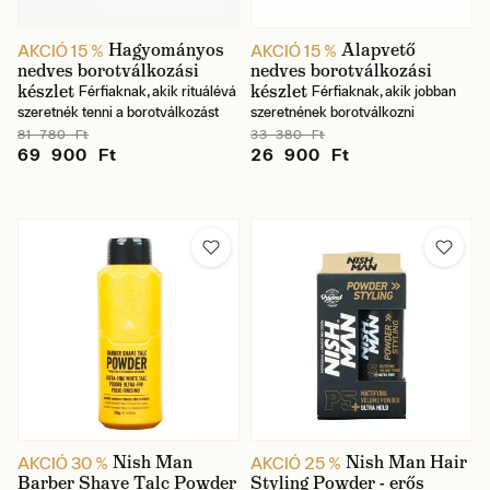
Hagyományos
Alapvető
AKCIÓ 15 %
AKCIÓ 15 %
nedves borotválkozási
nedves borotválkozási
készlet
készlet
Férfiaknak, akik rituálévá
Férfiaknak, akik jobban
szeretnék tenni a borotválkozást
szeretnének borotválkozni
81 780 Ft
33 380 Ft
69 900 Ft
26 900 Ft
Nish Man
Nish Man Hair
AKCIÓ 30 %
AKCIÓ 25 %
Barber Shave Talc Powder
Styling Powder - erős