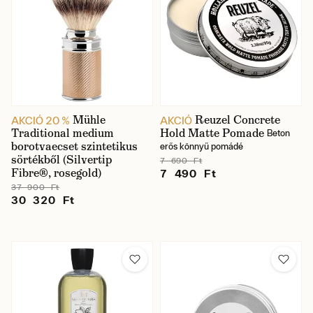
Mühle
Reuzel Concrete
AKCIÓ 20 %
AKCIÓ
Traditional medium
Hold Matte Pomade
Beton
borotvaecset szintetikus
erős könnyű pomádé
sörtékből (Silvertip
7 690 Ft
Fibre®, rosegold)
7 490 Ft
37 900 Ft
30 320 Ft