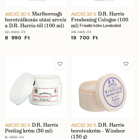
Marlborough
D.R. Harris
AKCIÓ 30 %
AKCIÓ 30 %
borotválkozás utáni arcvíz
Freshening Cologne (100
a D.R. Harris-től (100 ml)
ml)
Frissítő kölni Londonból
12 900 Ft
28 145 Ft
8 990 Ft
19 700 Ft
D.R. Harris
D.R. Harris
AKCIÓ 30 %
AKCIÓ 30 %
Peeling krém (50 ml)
borotvakrém - Windsor
(150 g)
6 990 Ft