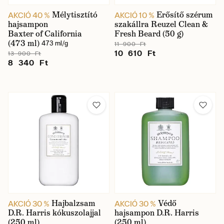
Mélytisztító
Erősítő szérum
AKCIÓ 40 %
AKCIÓ 10 %
hajsampon
szakállra Reuzel Clean &
Baxter of California
Fresh Beard (50 g)
(473 ml)
473 ml/g
11 900 Ft
10 610 Ft
13 900 Ft
8 340 Ft
Hajbalzsam
Védő
AKCIÓ 30 %
AKCIÓ 30 %
D.R. Harris kókuszolajjal
hajsampon D.R. Harris
(250 ml)
(250 ml)