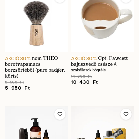
nom THEO
Cpt. Fawcett
AKCIÓ 30 %
AKCIÓ 30 %
borotvapamacs
bajuszvédő csésze
A
borzsörtéből (pure badger,
szakállasok bögréje
kőris)
14 900 Ft
10 430 Ft
8 500 Ft
5 950 Ft