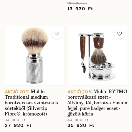
19 900 Ft
13 930 Ft
Mühle
Mühle RYTMO
AKCIÓ 20 %
AKCIÓ 20 %
Traditional medium
borotválkozó szett -
borotvaecset szintetikus
állvány, tál, borotva Fusion
sörtékből (Silvertip
fejjel, pure badger ecset -
Fibre®, krómozott)
gőzölt kőris
34 900 Ft
44 900 Ft
27 920 Ft
35 920 Ft