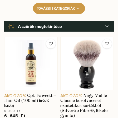
TOVÁBBI 1 KATEGÓRIÁK
A szűrők megtekintése
Gyartó
Cpt. Fawcett —
Nagy Mühle
AKCIÓ 30 %
AKCIÓ 30 %
Hair Oil (100 ml)
Classic borotvaecset
Erősítő
szintetikus sörtékből
hajolaj
(Silvertip Fibre®, fekete
9 490 Ft
gyanta)
6 645 Ft