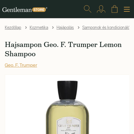
Kezdőlap
Kozmetika
Hajápolás
Samponok és kondicionálók
Hajsampon Geo. F. Trumper Lemon
Shampoo
Geo. F. Trumper