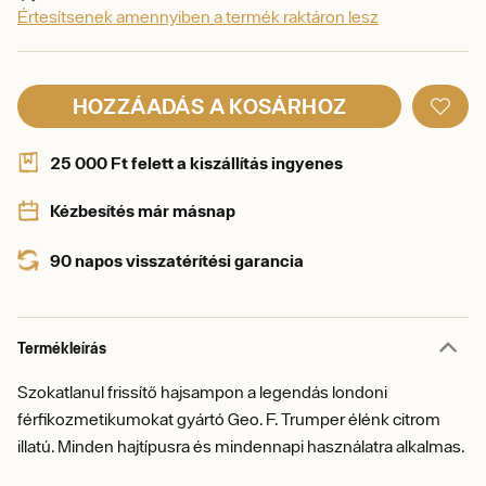
Értesítsenek amennyiben a termék raktáron lesz
HOZZÁADÁS A KOSÁRHOZ
25 000 Ft felett a kiszállítás ingyenes
Kézbesítés már másnap
90 napos visszatérítési garancia
Termékleírás
Szokatlanul frissítő hajsampon a legendás londoni
férfikozmetikumokat gyártó Geo. F. Trumper élénk citrom
illatú. Minden hajtípusra és mindennapi használatra alkalmas.