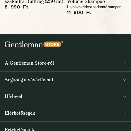
szakállra Bullfrog (250 ml)
Volume Shampoo
8 990 Ft
Hajnövekedést serkentő sampon
11 900 Ft
A Gentleman Store-ról
Elismeréseink
Segítség a vásárlásnál
Rólunk
Gyakran ismételt kérdések
Journal
Hírlevél
Visszaküldés és reklamáció
Kapjon heti 1x értesítést a Gentleman Store új termékeiről és
Általános Szerződési Feltételek
Elérhetőségek
a speciális kínálatokról
Szállítás és fizetés
+36 1 500 9497
Értékeléseink
FELIRATKOZOM