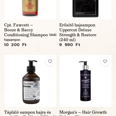
Cpt. Fawcett —
Erősítő hajsampon
Booze & Baccy
Uppercut Deluxe
Conditioning Shampoo
Strength & Restore
Védő
(240 ml)
hajsampon
10 200 Ft
9 990 Ft
Tápláló sampon hajra és
Morgan's — Hair Growth