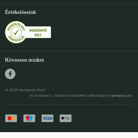
Szállítás és fizetés
+36 1 500 9497
Értékeléseink
FELIRATKOZOM
info@gentlemanstore.hu
Egyetértek a hírlevél elküldésével
Személyes adatok feldolgozásának feltételei
Kövessen minket
© 2026 Gentleman Store"
biceps
Az e-shopot a Simplia.hu készítette
|
Webdesign by
digital.