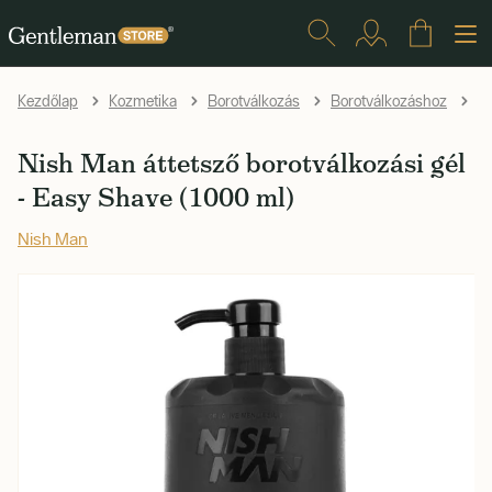
Kezdőlap
Kozmetika
Borotválkozás
Borotválkozáshoz
K
Nish Man áttetsző borotválkozási gél
- Easy Shave (1000 ml)
Nish Man