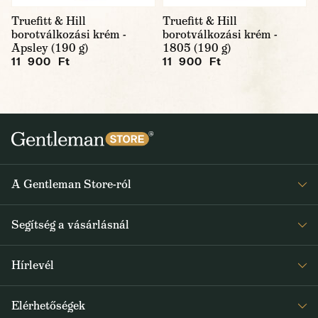
Truefitt & Hill
Truefitt & Hill
borotválkozási krém -
borotválkozási krém -
Apsley (190 g)
1805 (190 g)
11 900 Ft
11 900 Ft
A Gentleman Store-ról
Elismeréseink
Segítség a vásárlásnál
Rólunk
Gyakran ismételt kérdések
Journal
Hírlevél
Visszaküldés és reklamáció
Kapjon heti 1x értesítést a Gentleman Store új termékeiről és
Általános Szerződési Feltételek
Elérhetőségek
a speciális kínálatokról