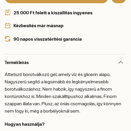
25 000 Ft felett a kiszállítás ingyenes
Kézbesítés már másnap
90 napos visszatérítési garancia
Termékleírás
Áttetsző borotválkozó gél, amely víz és glicerin alapú.
Nagyszerű segítő a legsimább és legkényelmesebb
borotválkozáshoz. Nem habzik, így nagyszerű a finom
kontúrokhoz is. Minden szakálltípushoz alkalmas. Finom
szappan illata van. Plusz, az óriás csomagolás, így könnyen
nem fogy ki, még a borbélyoknál sem.
Hogyan használja?