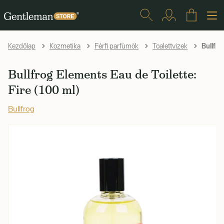
Bullfro
Kezdőlap
Kozmetika
Férfi parfümök
Toalettvizek
Bullfrog Elements Eau de Toilette:
Fire (100 ml)
Bullfrog