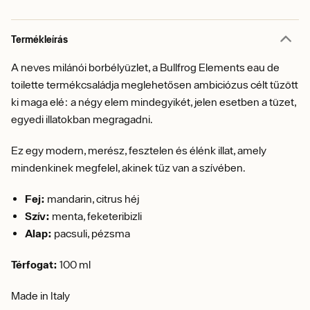
Termékleírás
A neves milánói borbélyüzlet, a Bullfrog Elements eau de
toilette termékcsaládja meglehetősen ambiciózus célt tűzött
ki maga elé: a négy elem mindegyikét, jelen esetben a tüzet,
egyedi illatokban megragadni.
Ez egy modern, merész, fesztelen és élénk illat, amely
mindenkinek megfelel, akinek tűz van a szívében.
Fej:
mandarin, citrus héj
Szív:
menta, feketeribizli
Alap:
pacsuli, pézsma
Térfogat:
100 ml
Made in Italy