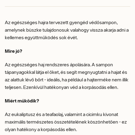
Az egészséges hajra tervezett gyengéd védősampon,
amelynek büszke tulajdonosuk valahogy vissza akarja adni a
kellemes együttműködés sok évét.
Mire jó?
Az egészséges haj rendszeres ápolására. A sampon
tápanyagokkal látja el őket, és segít megnyugtatni a hajat és
az alattuk lévő bőrt - ideális, ha például a hajterméke nem illik
teljesen. Ezenkívül hatékonyan véd a korpásodás ellen.
Miért működik?
Az eukaliptusz és a teafaolaj, valamint a cicimku kivonat
maximális természetes összetételének köszönhetően - ez
olyan hatékony a korpásodás ellen.