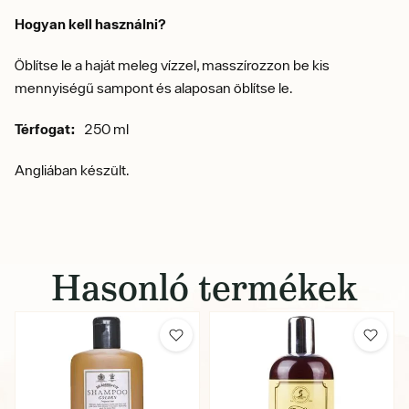
Hogyan kell használni?
Öblítse le a haját meleg vízzel, masszírozzon be kis
mennyiségű sampont és alaposan öblítse le.
Térfogat:
250 ml
Angliában készült.
Hasonló termékek