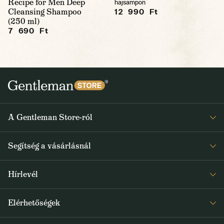
Recipe for Men Deep
hajsampon
Cleansing Shampoo
12 990 Ft
(250 ml)
7 690 Ft
A Gentleman Store-ról
Elismeréseink
Segítség a vásárlásnál
Rólunk
Gyakran ismételt kérdések
Journal
Hírlevél
Visszaküldés és reklamáció
Kapjon heti 1x értesítést a Gentleman Store új termékeiről és
Általános Szerződési Feltételek
Elérhetőségek
a speciális kínálatokról
Szállítás és fizetés